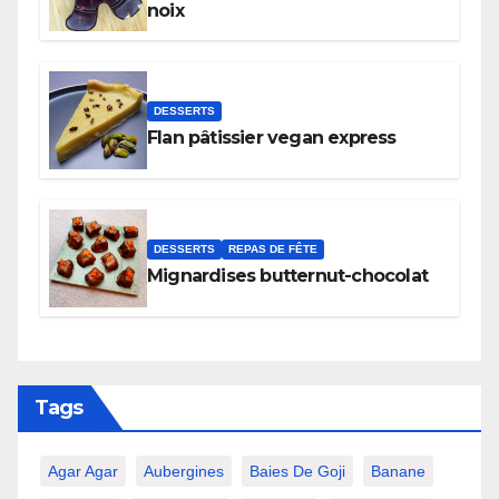
noix
DESSERTS
Flan pâtissier vegan express
DESSERTS
REPAS DE FÊTE
Mignardises butternut-chocolat
Tags
Agar Agar
Aubergines
Baies De Goji
Banane