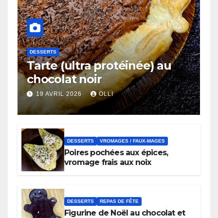
DESSERTS
Tarte (ultra protéinée) au
chocolat noir
19 AVRIL 2026
OLLI
DESSERTS
VROMAGES / FAUX-MAGES
Poires pochées aux épices,
vromage frais aux noix
DESSERTS
REPAS DE FÊTE
Figurine de Noël au chocolat et