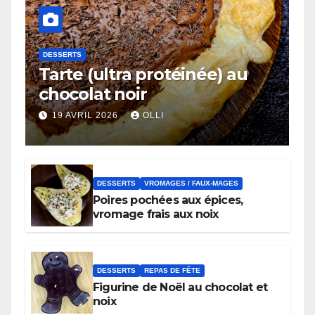
DESSERTS
Tarte (ultra protéinée) au
chocolat noir
19 AVRIL 2026
OLLI
DESSERTS
VROMAGES / FAUX-MAGES
Poires pochées aux épices,
vromage frais aux noix
DESSERTS
REPAS DE FÊTE
Figurine de Noël au chocolat et
noix