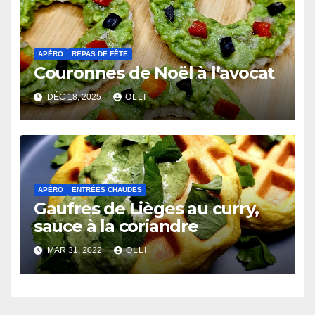
APÉRO
REPAS DE FÊTE
Couronnes de Noël à l’avocat
DÉC 18, 2025
OLLI
APÉRO
ENTRÉES CHAUDES
Gaufres de Lièges au curry,
sauce à la coriandre
MAR 31, 2022
OLLI