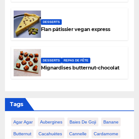
DESSERTS
Flan pâtissier vegan express
DESSERTS
REPAS DE FÊTE
Mignardises butternut-chocolat
Tags
Agar Agar
Aubergines
Baies De Goji
Banane
Butternut
Cacahuètes
Cannelle
Cardamome