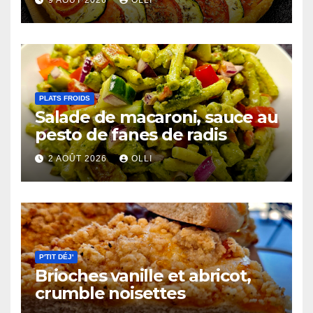
9 AOÛT 2026
OLLI
PLATS FROIDS
Salade de macaroni, sauce au
pesto de fanes de radis
2 AOÛT 2026
OLLI
P'TIT DÉJ'
Brioches vanille et abricot,
crumble noisettes