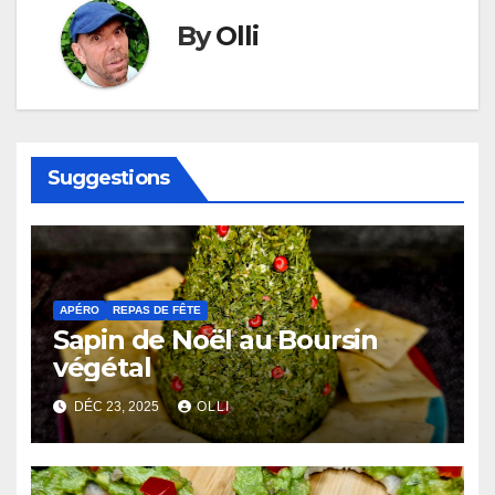
By
Olli
Suggestions
APÉRO
REPAS DE FÊTE
Sapin de Noël au Boursin
végétal
DÉC 23, 2025
OLLI