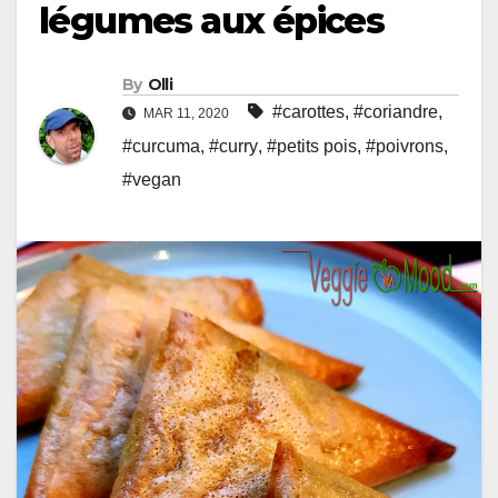
légumes aux épices
By
Olli
#carottes
,
#coriandre
,
MAR 11, 2020
#curcuma
,
#curry
,
#petits pois
,
#poivrons
,
#vegan