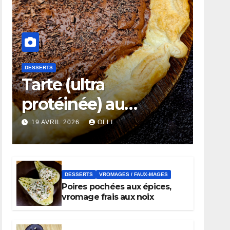
DESSERTS
Tarte (ultra
protéinée) au
chocolat noir
19 AVRIL 2026
OLLI
DESSERTS
VROMAGES / FAUX-MAGES
Poires pochées aux épices,
vromage frais aux noix