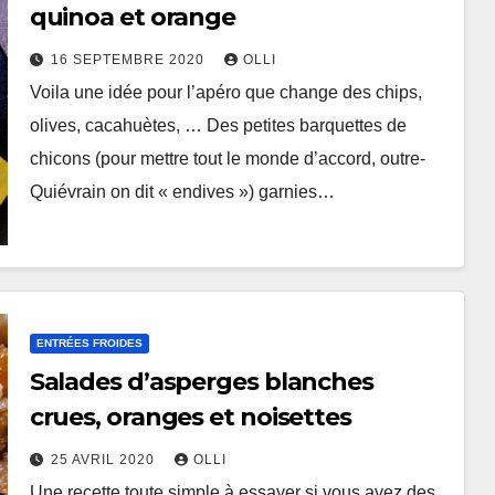
quinoa et orange
16 SEPTEMBRE 2020
OLLI
Voila une idée pour l’apéro que change des chips,
olives, cacahuètes, … Des petites barquettes de
chicons (pour mettre tout le monde d’accord, outre-
Quiévrain on dit « endives ») garnies…
ENTRÉES FROIDES
Salades d’asperges blanches
crues, oranges et noisettes
25 AVRIL 2020
OLLI
Une recette toute simple à essayer si vous avez des