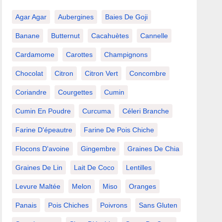
Agar Agar
Aubergines
Baies De Goji
Banane
Butternut
Cacahuètes
Cannelle
Cardamome
Carottes
Champignons
Chocolat
Citron
Citron Vert
Concombre
Coriandre
Courgettes
Cumin
Cumin En Poudre
Curcuma
Céleri Branche
Farine D'épeautre
Farine De Pois Chiche
Flocons D'avoine
Gingembre
Graines De Chia
Graines De Lin
Lait De Coco
Lentilles
Levure Maltée
Melon
Miso
Oranges
Panais
Pois Chiches
Poivrons
Sans Gluten