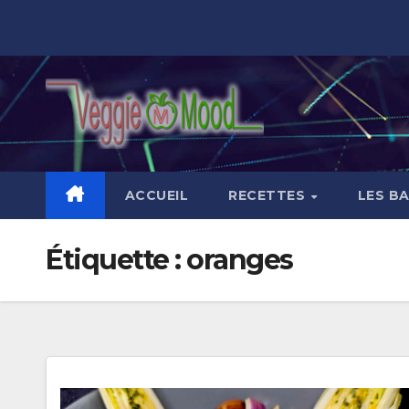
Skip
to
content
ACCUEIL
RECETTES
LES B
Étiquette :
oranges