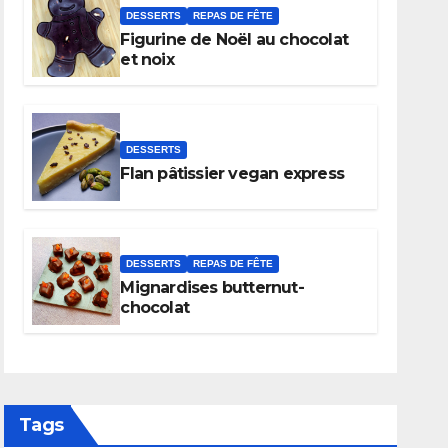
DESSERTS
REPAS DE FÊTE
Figurine de Noël au chocolat
et noix
DESSERTS
Flan pâtissier vegan express
DESSERTS
REPAS DE FÊTE
Mignardises butternut-
chocolat
Tags