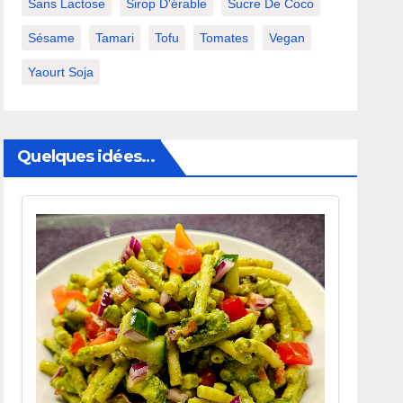
Sans Lactose
Sirop D'érable
Sucre De Coco
Sésame
Tamari
Tofu
Tomates
Vegan
Yaourt Soja
Quelques idées…