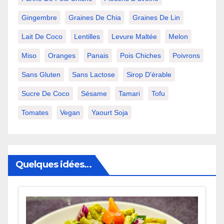
Gingembre
Graines De Chia
Graines De Lin
Lait De Coco
Lentilles
Levure Maltée
Melon
Miso
Oranges
Panais
Pois Chiches
Poivrons
Sans Gluten
Sans Lactose
Sirop D'érable
Sucre De Coco
Sésame
Tamari
Tofu
Tomates
Vegan
Yaourt Soja
Quelques idées…