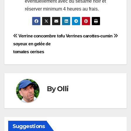
éventuellement avec du sésame noir et
réserver minimum 4 heures au frais.
Navigation
Verrine concombre tofu
Verrines carottes-cumin
soyeux en gelée de
de
tomates cerises
l’article
By
Olli
Suggestions