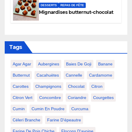
DESSERTS
REPAS DE FÊTE
Mignardises butternut-chocolat
Tags
Agar Agar
Aubergines
Baies De Goji
Banane
Butternut
Cacahuètes
Cannelle
Cardamome
Carottes
Champignons
Chocolat
Citron
Citron Vert
Concombre
Coriandre
Courgettes
Cumin
Cumin En Poudre
Curcuma
Céleri Branche
Farine D'épeautre
Farine De Pois Chiche
Flocons D'avoine