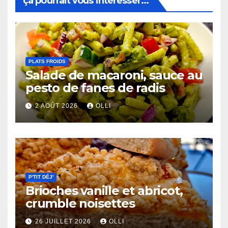
ça pourrait vous intéresser...
PLATS FROIDS
Salade de macaroni, sauce au
pesto de fanes de radis
2 AOÛT 2026
OLLI
P'TIT DÉJ'
Brioches vanille et abricot,
crumble noisettes
26 JUILLET 2026
OLLI