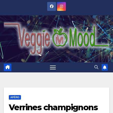
Skip
to
content
APÉRO
Verrines champignons