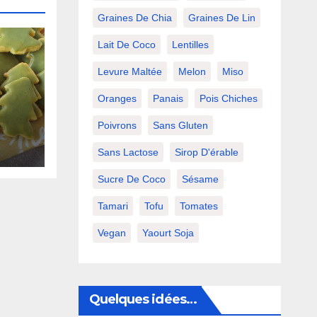
Graines De Chia
Graines De Lin
Lait De Coco
Lentilles
Levure Maltée
Melon
Miso
Oranges
Panais
Pois Chiches
Poivrons
Sans Gluten
Sans Lactose
Sirop D'érable
Sucre De Coco
Sésame
Tamari
Tofu
Tomates
Vegan
Yaourt Soja
Quelques idées…