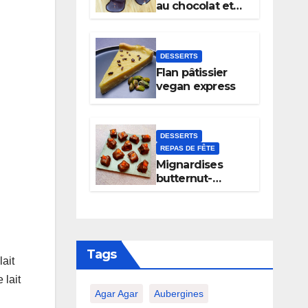
au chocolat et
noix
DESSERTS
Flan pâtissier
vegan express
DESSERTS
REPAS DE FÊTE
Mignardises
butternut-
chocolat
Tags
lait
 lait
Agar Agar
Aubergines