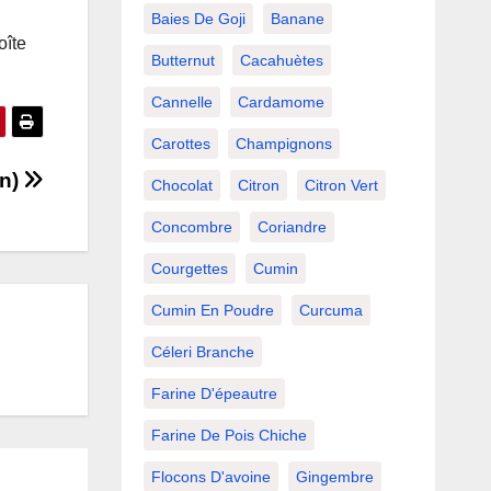
Baies De Goji
Banane
oîte
Butternut
Cacahuètes
Cannelle
Cardamome
Carottes
Champignons
an)
Chocolat
Citron
Citron Vert
Concombre
Coriandre
Courgettes
Cumin
Cumin En Poudre
Curcuma
Céleri Branche
Farine D'épeautre
Farine De Pois Chiche
Flocons D'avoine
Gingembre