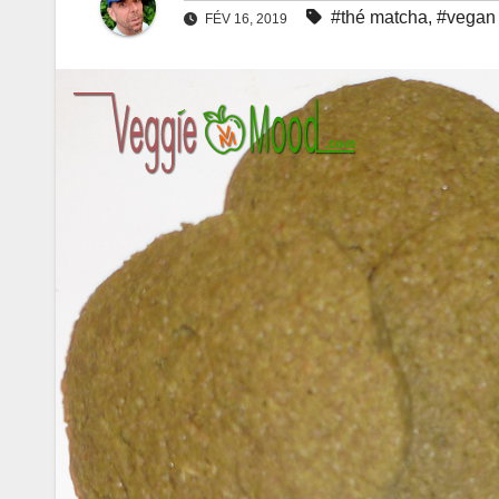
#thé matcha
,
#vegan
FÉV 16, 2019