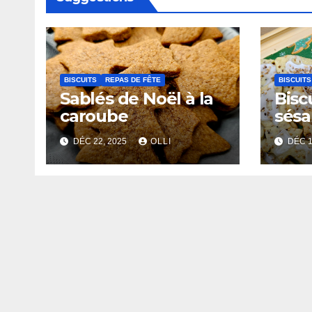
BISCUITS
REPAS DE FÊTE
BISCUITS
Sablés de Noël à la
Bisc
caroube
sésa
vanil
DÉC 22, 2025
OLLI
DÉC 1