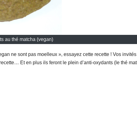
ts au thé matcha (vegan)
egan ne sont pas moelleux », essayez cette recette ! Vos invités
cette… Et en plus ils feront le plein d’anti-oxydants (le thé ma