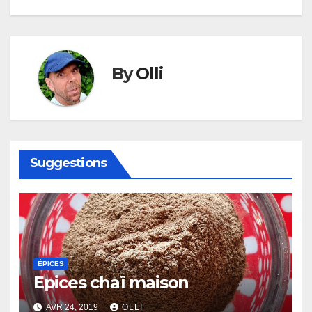
l’article
By
Olli
Suggestions
ÉPICES
Epices chaï maison
AVR 24, 2019
OLLI