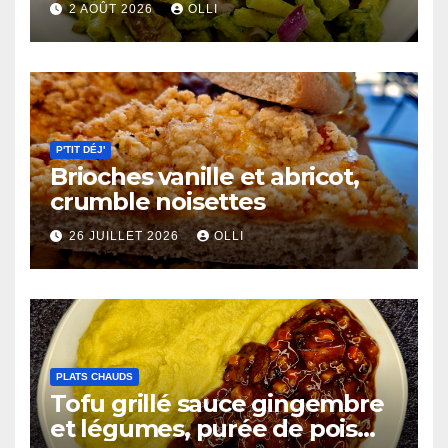
2 AOÛT 2026
OLLI
P'TIT DÉJ'
Brioches vanille et abricot,
crumble noisettes
26 JUILLET 2026
OLLI
PLATS CHAUDS
Tofu grillé sauce gingembre
et légumes, purée de pois