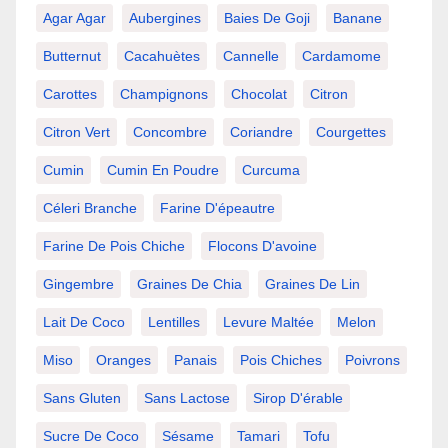
Agar Agar
Aubergines
Baies De Goji
Banane
Butternut
Cacahuètes
Cannelle
Cardamome
Carottes
Champignons
Chocolat
Citron
Citron Vert
Concombre
Coriandre
Courgettes
Cumin
Cumin En Poudre
Curcuma
Céleri Branche
Farine D'épeautre
Farine De Pois Chiche
Flocons D'avoine
Gingembre
Graines De Chia
Graines De Lin
Lait De Coco
Lentilles
Levure Maltée
Melon
Miso
Oranges
Panais
Pois Chiches
Poivrons
Sans Gluten
Sans Lactose
Sirop D'érable
Sucre De Coco
Sésame
Tamari
Tofu