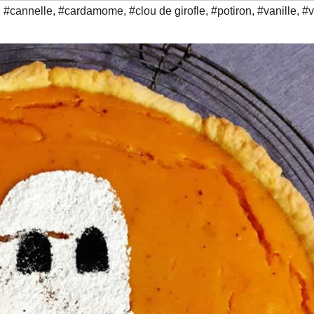
,
#cannelle
,
#cardamome
,
#clou de girofle
,
#potiron
,
#vanille
,
#