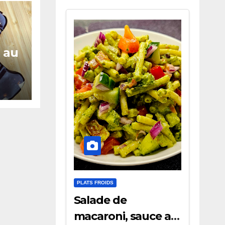
 au
PLATS FROIDS
Salade de
macaroni, sauce au