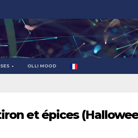
ASES
OLLI MOOD
iron et épices (Hallowe