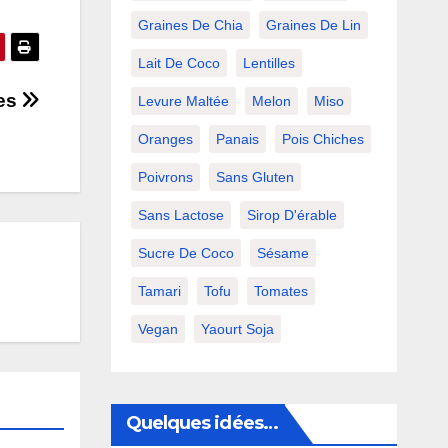
Graines De Chia
Graines De Lin
Lait De Coco
Lentilles
les
Levure Maltée
Melon
Miso
Oranges
Panais
Pois Chiches
Poivrons
Sans Gluten
Sans Lactose
Sirop D'érable
Sucre De Coco
Sésame
Tamari
Tofu
Tomates
Vegan
Yaourt Soja
Quelques idées…