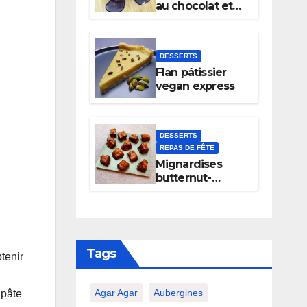
au chocolat et
noix
DESSERTS
Flan pâtissier
vegan express
DESSERTS
REPAS DE FÊTE
Mignardises
butternut-
chocolat
Tags
btenir
Agar Agar
Aubergines
 pâte