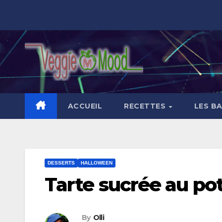
Skip
to
content
ACCUEIL
RECETTES
LES B
DESSERTS
HALLOWEEN
Tarte sucrée au pot
By
Olli