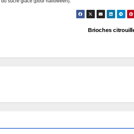
c du sucre glace (pour halloween).
Brioches citrouil