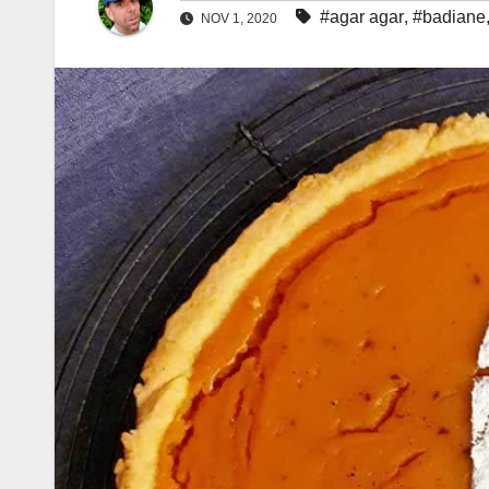
#agar agar
,
#badiane
NOV 1, 2020