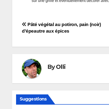
sur une grille et éventuellement décorer ave
Navigation
Pâté végétal au potiron, pain (noir)
d’épeautre aux épices
de
l’article
By
Olli
Suggestions