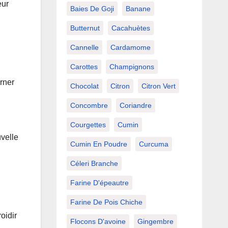
eur
Baies De Goji
Banane
Butternut
Cacahuètes
Cannelle
Cardamome
Carottes
Champignons
rner
Chocolat
Citron
Citron Vert
Concombre
Coriandre
Courgettes
Cumin
uvelle
Cumin En Poudre
Curcuma
Céleri Branche
Farine D'épeautre
Farine De Pois Chiche
oidir
Flocons D'avoine
Gingembre