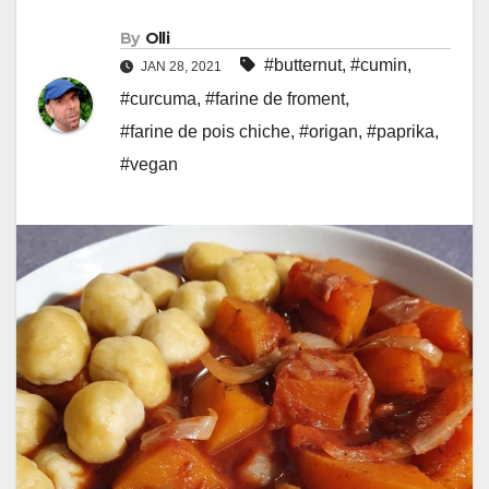
By
Olli
#butternut
,
#cumin
,
JAN 28, 2021
#curcuma
,
#farine de froment
,
#farine de pois chiche
,
#origan
,
#paprika
,
#vegan