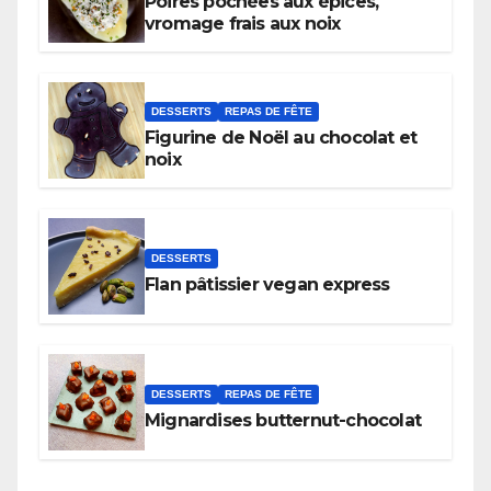
Poires pochées aux épices,
vromage frais aux noix
DESSERTS
REPAS DE FÊTE
Figurine de Noël au chocolat et
noix
DESSERTS
Flan pâtissier vegan express
DESSERTS
REPAS DE FÊTE
Mignardises butternut-chocolat