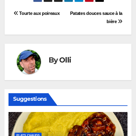
Navigation
Tourte aux poireaux
Patates douces sauce à la
bière
de
l’article
By
Olli
Suggestions
PLATS CHAUDS