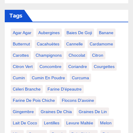
Tags
Agar Agar
Aubergines
Baies De Goji
Banane
Butternut
Cacahuètes
Cannelle
Cardamome
Carottes
Champignons
Chocolat
Citron
Citron Vert
Concombre
Coriandre
Courgettes
Cumin
Cumin En Poudre
Curcuma
Céleri Branche
Farine D'épeautre
Farine De Pois Chiche
Flocons D'avoine
Gingembre
Graines De Chia
Graines De Lin
Lait De Coco
Lentilles
Levure Maltée
Melon