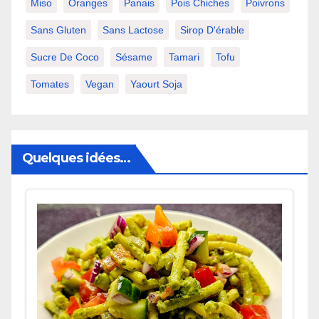
Miso
Oranges
Panais
Pois Chiches
Poivrons
Sans Gluten
Sans Lactose
Sirop D'érable
Sucre De Coco
Sésame
Tamari
Tofu
Tomates
Vegan
Yaourt Soja
Quelques idées…