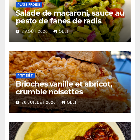
PLATS FROIDS
Salade de macaroni, sauce au
pesto de fanes de radis
2 AOÛT 2026
OLLI
P'TIT DÉJ'
Brioches vanille et abricot,
crumble noisettes
26 JUILLET 2026
OLLI