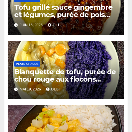
Tofu grillé sauce gingembre
et légumes, purée de pois
chiches et côtes de chou-
JUIN 15, 2026
OLLI
fleur au miso
PLATS CHAUDS
Blanquette de tofu, purée de
chou rouge aux flocons
d’avoine
MAI 19, 2026
OLLI