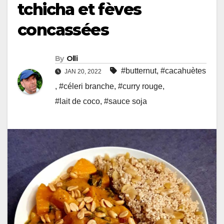
tchicha et fèves
concassées
By
Olli
#butternut
,
#cacahuètes
JAN 20, 2022
,
#céleri branche
,
#curry rouge
,
#lait de coco
,
#sauce soja