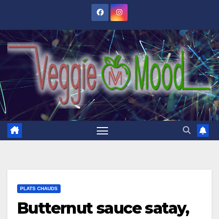
Skip
to
content
PLATS CHAUDS
Butternut sauce satay,