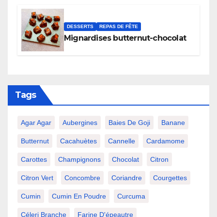
DESSERTS
REPAS DE FÊTE
Mignardises butternut-chocolat
Tags
Agar Agar
Aubergines
Baies De Goji
Banane
Butternut
Cacahuètes
Cannelle
Cardamome
Carottes
Champignons
Chocolat
Citron
Citron Vert
Concombre
Coriandre
Courgettes
Cumin
Cumin En Poudre
Curcuma
Céleri Branche
Farine D'épeautre