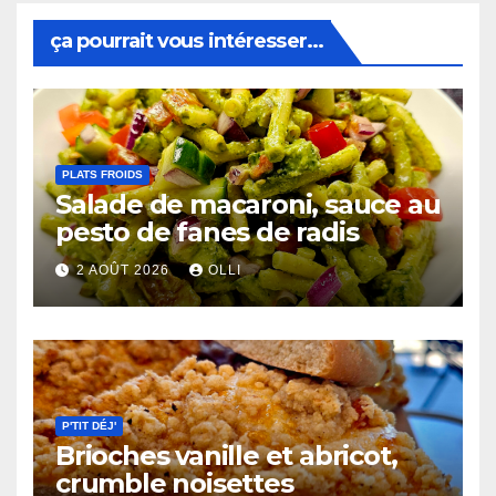
ça pourrait vous intéresser...
PLATS FROIDS
Salade de macaroni, sauce au
pesto de fanes de radis
2 AOÛT 2026
OLLI
P'TIT DÉJ'
Brioches vanille et abricot,
crumble noisettes