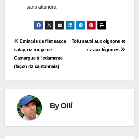
sans attendre.
Navigation
Emincés de filet sauce
Tofu sauté aux oignons et
satay, riz rouge de
riz aux légumes
de
Camargue à l’edamame
l’article
(façon riz cantonnais)
By
Olli