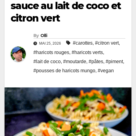
sauce au lait de coco et
citron vert
By
Olli
#carottes
,
#citron vert
,
MAI 25, 2026
#haricots rouges
,
#haricots verts
,
#lait de coco
,
#moutarde
,
#pâtes
,
#piment
,
#pousses de haricots mungo
,
#vegan