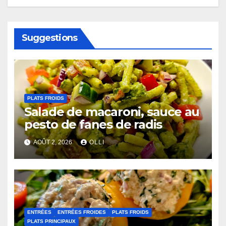
Suggestions
PLATS FROIDS
Salade de macaroni, sauce au
pesto de fanes de radis
AOÛT 2, 2026
OLLI
ENTRÉES
ENTRÉES FROIDES
PLATS FROIDS
PLATS PRINCIPAUX