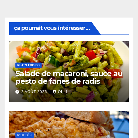
ça pourrait vous intéresser...
PLATS FROIDS
Salade de macaroni, sauce au
pesto de fanes de radis
2 AOÛT 2026
OLLI
P'TIT DÉJ'