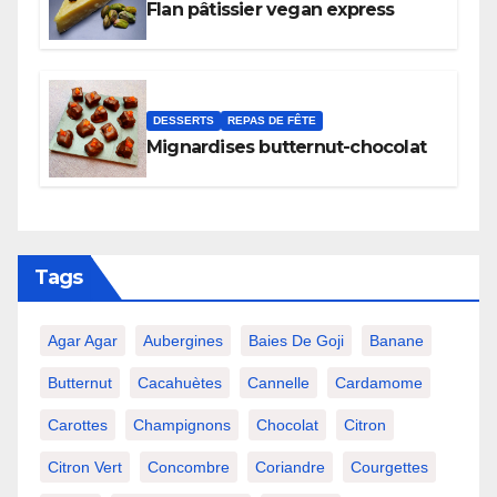
Flan pâtissier vegan express
DESSERTS
REPAS DE FÊTE
Mignardises butternut-chocolat
Tags
Agar Agar
Aubergines
Baies De Goji
Banane
Butternut
Cacahuètes
Cannelle
Cardamome
Carottes
Champignons
Chocolat
Citron
Citron Vert
Concombre
Coriandre
Courgettes