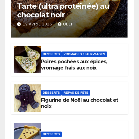
Tarte (ultra protéinée) au
chocolat noir
19 AVRIL 2026
OLLI
DESSERTS
VROMAGES / FAUX-MAGES
Poires pochées aux épices,
vromage frais aux noix
DESSERTS
REPAS DE FÊTE
Figurine de Noël au chocolat et
noix
DESSERTS