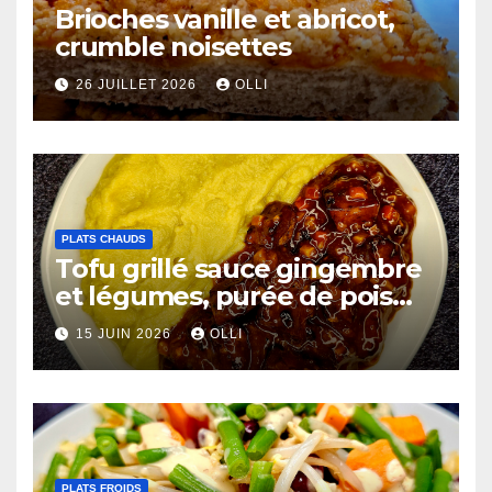
Brioches vanille et abricot,
crumble noisettes
26 JUILLET 2026
OLLI
PLATS CHAUDS
Tofu grillé sauce gingembre
et légumes, purée de pois
chiches et côtes de chou-
15 JUIN 2026
OLLI
fleur au miso
PLATS FROIDS