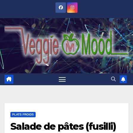
Skip
to
content
PLATS FROIDS
Salade de pâtes (fusilli)