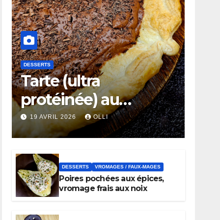
DESSERTS
Tarte (ultra
protéinée) au
chocolat noir
19 AVRIL 2026
OLLI
DESSERTS
VROMAGES / FAUX-MAGES
Poires pochées aux épices,
vromage frais aux noix