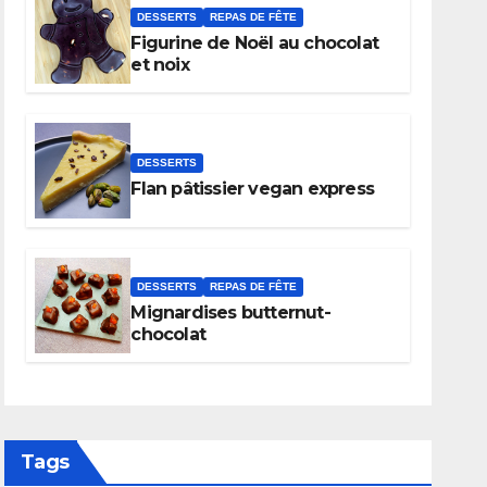
DESSERTS
REPAS DE FÊTE
Figurine de Noël au chocolat
et noix
DESSERTS
Flan pâtissier vegan express
DESSERTS
REPAS DE FÊTE
Mignardises butternut-
chocolat
Tags