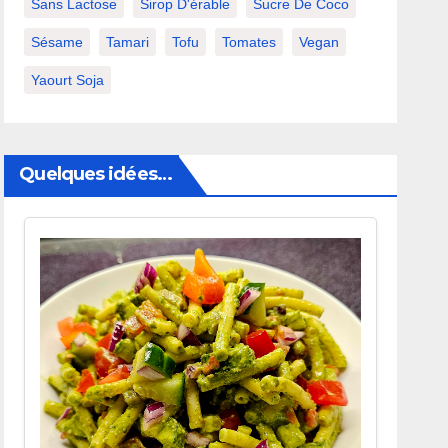
Sans Lactose
Sirop D'érable
Sucre De Coco
Sésame
Tamari
Tofu
Tomates
Vegan
Yaourt Soja
Quelques idées…