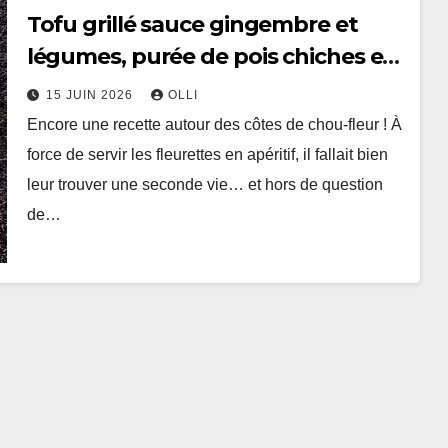
Tofu grillé sauce gingembre et
légumes, purée de pois chiches et
côtes de chou-fleur au miso
15 JUIN 2026
OLLI
Encore une recette autour des côtes de chou-fleur ! À
force de servir les fleurettes en apéritif, il fallait bien
leur trouver une seconde vie… et hors de question
de…