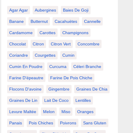
Agar Agar
Aubergines
Baies De Goji
Banane
Butternut
Cacahuètes
Cannelle
Cardamome
Carottes
Champignons
Chocolat
Citron
Citron Vert
Concombre
Coriandre
Courgettes
Cumin
Cumin En Poudre
Curcuma
Céleri Branche
Farine D'épeautre
Farine De Pois Chiche
Flocons D'avoine
Gingembre
Graines De Chia
Graines De Lin
Lait De Coco
Lentilles
Levure Maltée
Melon
Miso
Oranges
Panais
Pois Chiches
Poivrons
Sans Gluten