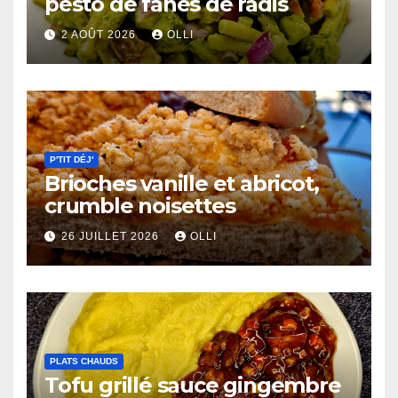
pesto de fanes de radis
2 AOÛT 2026
OLLI
P'TIT DÉJ'
Brioches vanille et abricot,
crumble noisettes
26 JUILLET 2026
OLLI
PLATS CHAUDS
Tofu grillé sauce gingembre