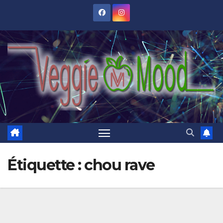
Skip
to
content
Étiquette :
chou rave