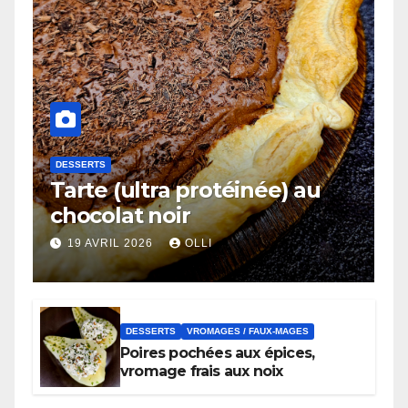
DESSERTS
Tarte (ultra protéinée) au
chocolat noir
19 AVRIL 2026
OLLI
DESSERTS
VROMAGES / FAUX-MAGES
Poires pochées aux épices,
vromage frais aux noix