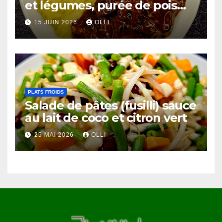
et légumes, purée de pois
chiches et côtes de chou-
15 JUIN 2026
OLLI
fleur au miso
PLATS FROIDS
Salade de pâtes (fusilli) sauce
au lait de coco et citron vert
25 MAI 2026
OLLI