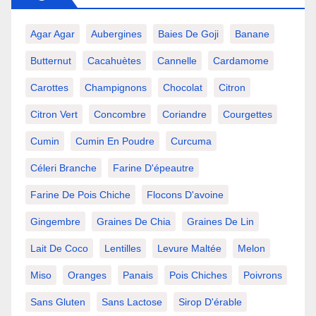
Agar Agar
Aubergines
Baies De Goji
Banane
Butternut
Cacahuètes
Cannelle
Cardamome
Carottes
Champignons
Chocolat
Citron
Citron Vert
Concombre
Coriandre
Courgettes
Cumin
Cumin En Poudre
Curcuma
Céleri Branche
Farine D'épeautre
Farine De Pois Chiche
Flocons D'avoine
Gingembre
Graines De Chia
Graines De Lin
Lait De Coco
Lentilles
Levure Maltée
Melon
Miso
Oranges
Panais
Pois Chiches
Poivrons
Sans Gluten
Sans Lactose
Sirop D'érable