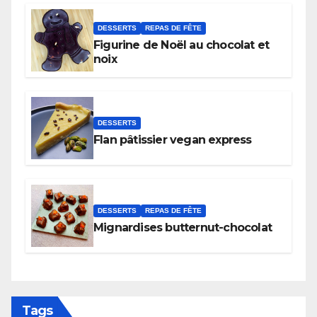
DESSERTS
REPAS DE FÊTE
Figurine de Noël au chocolat et
noix
DESSERTS
Flan pâtissier vegan express
DESSERTS
REPAS DE FÊTE
Mignardises butternut-chocolat
Tags