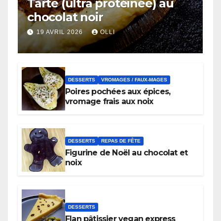
Tarte (ultra protéinée) au
chocolat noir
19 AVRIL 2026
OLLI
DESSERTS
VROMAGES / FAUX-MAGES
Poires pochées aux épices,
vromage frais aux noix
DESSERTS
REPAS DE FÊTE
Figurine de Noël au chocolat et
noix
DESSERTS
Flan pâtissier vegan express