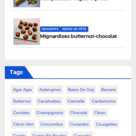
DESSERTS
REPAS DE FÊTE
Mignardises butternut-chocolat
Tags
Agar Agar
Aubergines
Baies De Goji
Banane
Butternut
Cacahuètes
Cannelle
Cardamome
Carottes
Champignons
Chocolat
Citron
Citron Vert
Concombre
Coriandre
Courgettes
Cumin
Cumin En Poudre
Curcuma