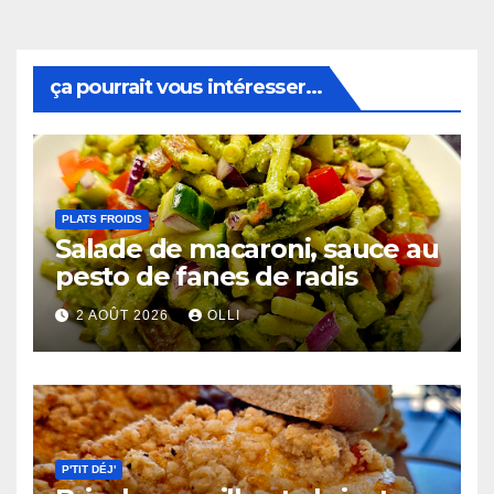
ça pourrait vous intéresser...
PLATS FROIDS
Salade de macaroni, sauce au
pesto de fanes de radis
2 AOÛT 2026
OLLI
P'TIT DÉJ'