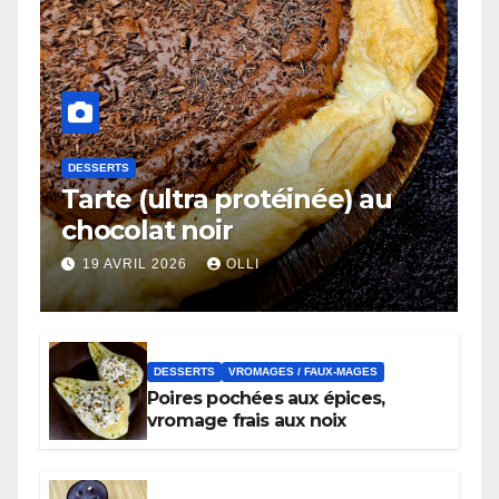
DESSERTS
Tarte (ultra protéinée) au
chocolat noir
19 AVRIL 2026
OLLI
DESSERTS
VROMAGES / FAUX-MAGES
Poires pochées aux épices,
vromage frais aux noix