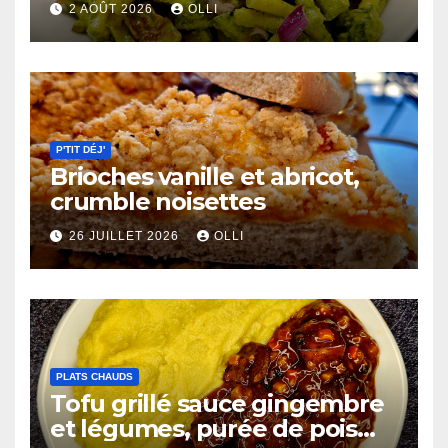
2 AOÛT 2026
OLLI
P'TIT DÉJ'
Brioches vanille et abricot,
crumble noisettes
26 JUILLET 2026
OLLI
PLATS CHAUDS
Tofu grillé sauce gingembre
et légumes, purée de pois