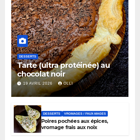
DESSERTS
Tarte (ultra protéinée) au
chocolat noir
19 AVRIL 2026
OLLI
DESSERTS
VROMAGES / FAUX-MAGES
Poires pochées aux épices,
vromage frais aux noix