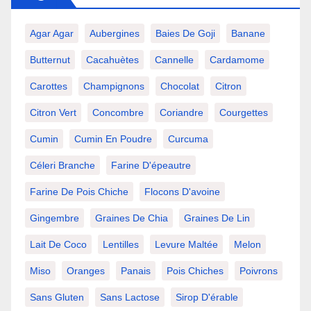
Agar Agar
Aubergines
Baies De Goji
Banane
Butternut
Cacahuètes
Cannelle
Cardamome
Carottes
Champignons
Chocolat
Citron
Citron Vert
Concombre
Coriandre
Courgettes
Cumin
Cumin En Poudre
Curcuma
Céleri Branche
Farine D'épeautre
Farine De Pois Chiche
Flocons D'avoine
Gingembre
Graines De Chia
Graines De Lin
Lait De Coco
Lentilles
Levure Maltée
Melon
Miso
Oranges
Panais
Pois Chiches
Poivrons
Sans Gluten
Sans Lactose
Sirop D'érable