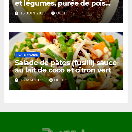
et légumes, purée de pois
chiches et côtes de chou-
15 JUIN 2026
OLLI
fleur au miso
PLATS FROIDS
Salade de pâtes (fusilli) sauce
au lait de coco et citron vert
25 MAI 2026
OLLI