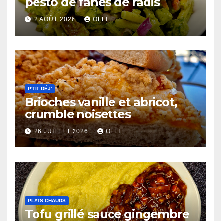
pesto de fanes de radis
2 AOÛT 2026
OLLI
P'TIT DÉJ'
Brioches vanille et abricot,
crumble noisettes
26 JUILLET 2026
OLLI
PLATS CHAUDS
Tofu grillé sauce gingembre