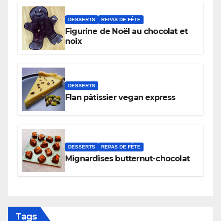
DESSERTS
REPAS DE FÊTE
Figurine de Noël au chocolat et
noix
DESSERTS
Flan pâtissier vegan express
DESSERTS
REPAS DE FÊTE
Mignardises butternut-chocolat
Tags