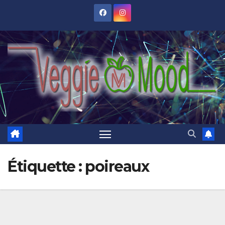
Skip
to
content
Étiquette :
poireaux