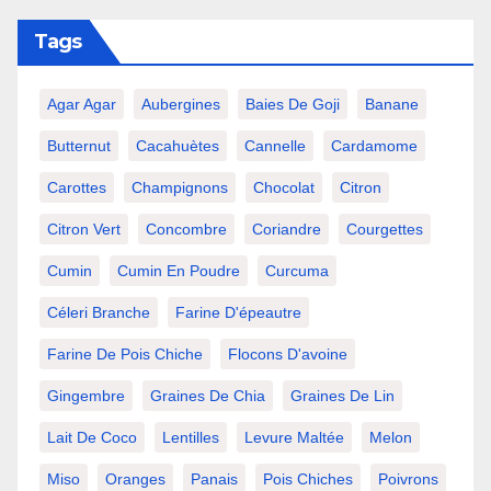
Tags
Agar Agar
Aubergines
Baies De Goji
Banane
Butternut
Cacahuètes
Cannelle
Cardamome
Carottes
Champignons
Chocolat
Citron
Citron Vert
Concombre
Coriandre
Courgettes
Cumin
Cumin En Poudre
Curcuma
Céleri Branche
Farine D'épeautre
Farine De Pois Chiche
Flocons D'avoine
Gingembre
Graines De Chia
Graines De Lin
Lait De Coco
Lentilles
Levure Maltée
Melon
Miso
Oranges
Panais
Pois Chiches
Poivrons