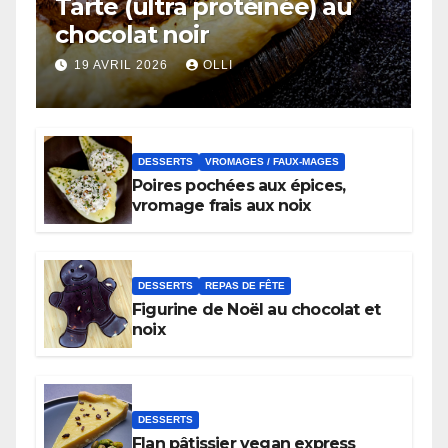
Tarte (ultra protéinée) au
chocolat noir
19 AVRIL 2026
OLLI
DESSERTS
VROMAGES / FAUX-MAGES
Poires pochées aux épices,
vromage frais aux noix
DESSERTS
REPAS DE FÊTE
Figurine de Noël au chocolat et
noix
DESSERTS
Flan pâtissier vegan express