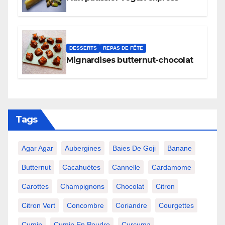
DESSERTS
REPAS DE FÊTE
Mignardises butternut-chocolat
Tags
Agar Agar
Aubergines
Baies De Goji
Banane
Butternut
Cacahuètes
Cannelle
Cardamome
Carottes
Champignons
Chocolat
Citron
Citron Vert
Concombre
Coriandre
Courgettes
Cumin
Cumin En Poudre
Curcuma