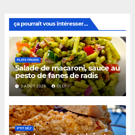
ça pourrait vous intéresser...
PLATS FROIDS
Salade de macaroni, sauce au
pesto de fanes de radis
2 AOÛT 2026
OLLI
P'TIT DÉJ'