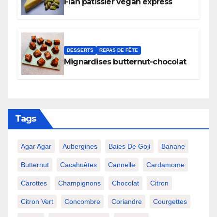
Flan pâtissier vegan express
DESSERTS
REPAS DE FÊTE
Mignardises butternut-chocolat
Tags
Agar Agar
Aubergines
Baies De Goji
Banane
Butternut
Cacahuètes
Cannelle
Cardamome
Carottes
Champignons
Chocolat
Citron
Citron Vert
Concombre
Coriandre
Courgettes