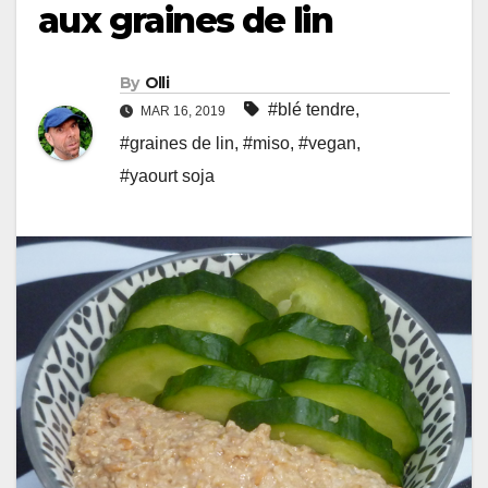
aux graines de lin
By
Olli
#blé tendre
,
MAR 16, 2019
#graines de lin
,
#miso
,
#vegan
,
#yaourt soja