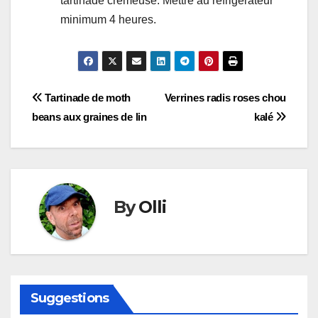
tartinade crémeuse. Mettre au réfrigérateur
minimum 4 heures.
Navigation
Tartinade de moth
Verrines radis roses chou
beans aux graines de lin
kalé
de
l’article
By
Olli
Suggestions