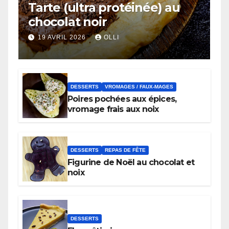
Tarte (ultra protéinée) au
chocolat noir
19 AVRIL 2026
OLLI
DESSERTS
VROMAGES / FAUX-MAGES
Poires pochées aux épices,
vromage frais aux noix
DESSERTS
REPAS DE FÊTE
Figurine de Noël au chocolat et
noix
DESSERTS