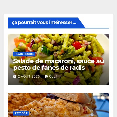
ça pourrait vous intéresser...
PLATS FROIDS
Salade de macaroni, sauce au
pesto de fanes de radis
2 AOÛT 2026
OLLI
P'TIT DÉJ'