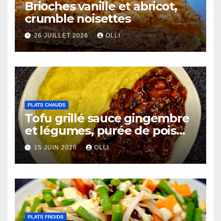
Brioches vanille et abricot,
crumble noisettes
26 JUILLET 2026
OLLI
PLATS CHAUDS
Tofu grillé sauce gingembre
et légumes, purée de pois
chiches et côtes de chou-
15 JUIN 2026
OLLI
fleur au miso
PLATS FROIDS