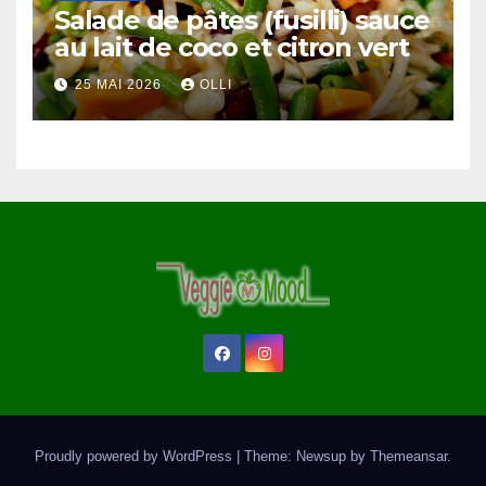
Salade de pâtes (fusilli) sauce
au lait de coco et citron vert
25 MAI 2026
OLLI
Proudly powered by WordPress
|
Theme: Newsup by
Themeansar
.