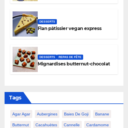
DESSERTS
Flan pâtissier vegan express
DESSERTS
REPAS DE FÊTE
Mignardises butternut-chocolat
Tags
Agar Agar
Aubergines
Baies De Goji
Banane
Butternut
Cacahuètes
Cannelle
Cardamome