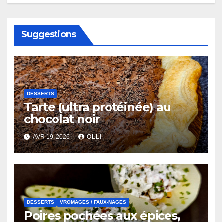
Suggestions
DESSERTS
Tarte (ultra protéinée) au
chocolat noir
AVR 19, 2026
OLLI
DESSERTS
VROMAGES / FAUX-MAGES
Poires pochées aux épices,