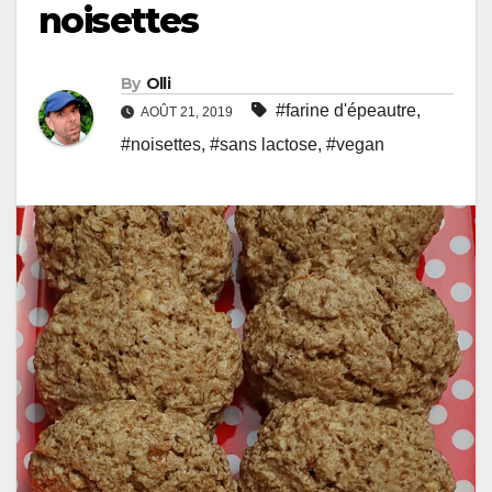
noisettes
By
Olli
#farine d'épeautre
,
AOÛT 21, 2019
#noisettes
,
#sans lactose
,
#vegan