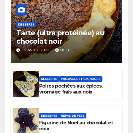
DESSERTS
Tarte (ultra protéinée) au
chocolat noir
19 AVRIL 2026
OLLI
DESSERTS
VROMAGES / FAUX-MAGES
Poires pochées aux épices,
vromage frais aux noix
DESSERTS
REPAS DE FÊTE
Figurine de Noël au chocolat et
noix