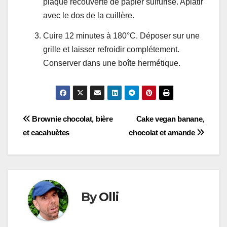
plaque recouverte de papier sulfurisé. Aplatir
avec le dos de la cuillère.
Cuire 12 minutes à 180°C. Déposer sur une
grille et laisser refroidir complétement.
Conserver dans une boîte hermétique.
Navigation
Brownie chocolat, bière
Cake vegan banane,
et cacahuètes
chocolat et amande
de
l’article
By
Olli