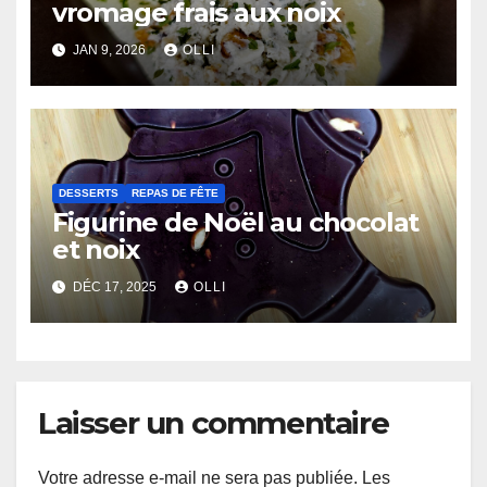
vromage frais aux noix
JAN 9, 2026
OLLI
DESSERTS
REPAS DE FÊTE
Figurine de Noël au chocolat
et noix
DÉC 17, 2025
OLLI
Laisser un commentaire
Votre adresse e-mail ne sera pas publiée.
Les