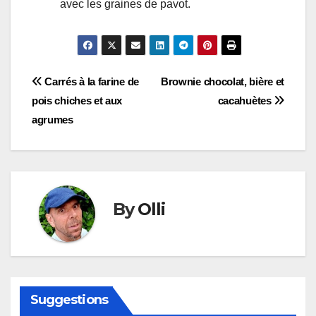
avec les graines de pavot.
Navigation
Carrés à la farine de
Brownie chocolat, bière et
pois chiches et aux
cacahuètes
de
agrumes
l’article
By
Olli
Suggestions