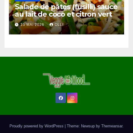
Salade de pâtes (fusilli) sauce
au lait de coco et citron vert
25 MAI 2026
OLLI
Proudly powered by WordPress
|
Theme: Newsup by
Themeansar
.