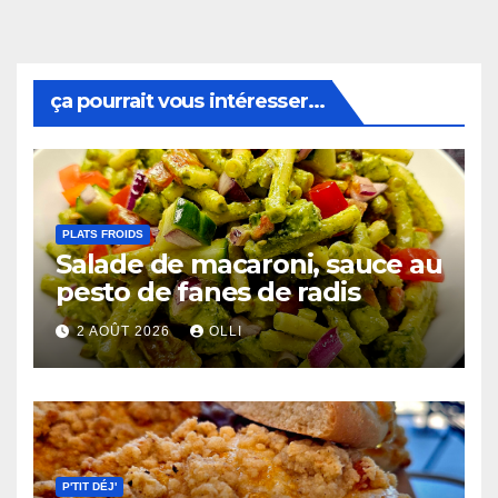
ça pourrait vous intéresser...
PLATS FROIDS
Salade de macaroni, sauce au
pesto de fanes de radis
2 AOÛT 2026
OLLI
P'TIT DÉJ'