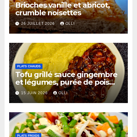
Brioches vanille et abricot,
crumble noisettes
26 JUILLET 2026
OLLI
PLATS CHAUDS
Tofu grillé sauce gingembre
et légumes, purée de pois
chiches et côtes de chou-
15 JUIN 2026
OLLI
fleur au miso
PLATS FROIDS