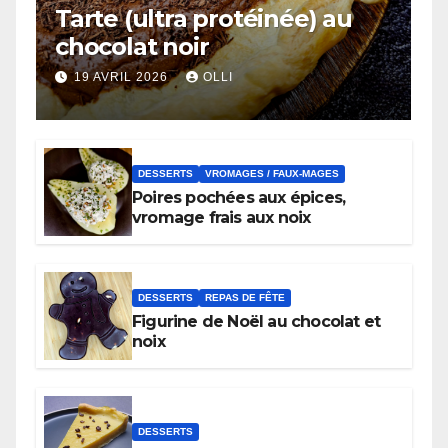
Tarte (ultra protéinée) au
chocolat noir
19 AVRIL 2026
OLLI
DESSERTS
VROMAGES / FAUX-MAGES
Poires pochées aux épices,
vromage frais aux noix
DESSERTS
REPAS DE FÊTE
Figurine de Noël au chocolat et
noix
DESSERTS