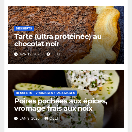
DESSERTS
Tarte (ultra protéinée) au
chocolat noir
AVR 19, 2026
OLLI
DESSERTS
VROMAGES / FAUX-MAGES
Poires pochées aux épices,
vromage frais aux noix
JAN 9, 2026
OLLI