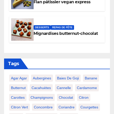
Flan pâtissier vegan express
DESSERTS
REPAS DE FÊTE
Mignardises butternut-chocolat
Tags
Agar Agar
Aubergines
Baies De Goji
Banane
Butternut
Cacahuètes
Cannelle
Cardamome
Carottes
Champignons
Chocolat
Citron
Citron Vert
Concombre
Coriandre
Courgettes