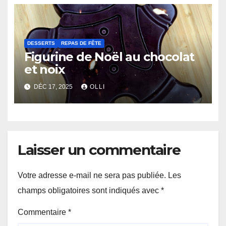
DESSERTS
REPAS DE FÊTE
Figurine de Noël au chocolat
et noix
DÉC 17, 2025
OLLI
Laisser un commentaire
Votre adresse e-mail ne sera pas publiée.
Les
champs obligatoires sont indiqués avec
*
Commentaire
*