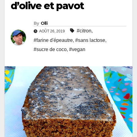
d’olive et pavot
By
Olli
#citron
,
AOÛT 26, 2019
#farine d'épeautre
,
#sans lactose
,
#sucre de coco
,
#vegan