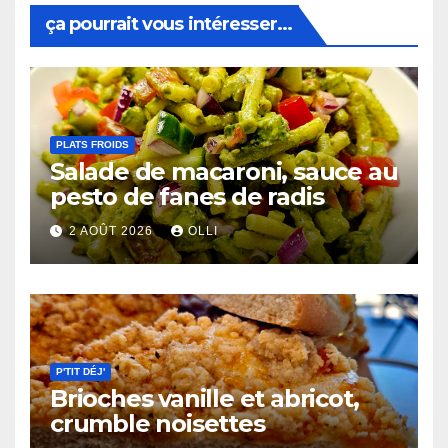
ça pourrait vous intéresser...
PLATS FROIDS
Salade de macaroni, sauce au
pesto de fanes de radis
2 AOÛT 2026
OLLI
P'TIT DÉJ'
Brioches vanille et abricot,
crumble noisettes