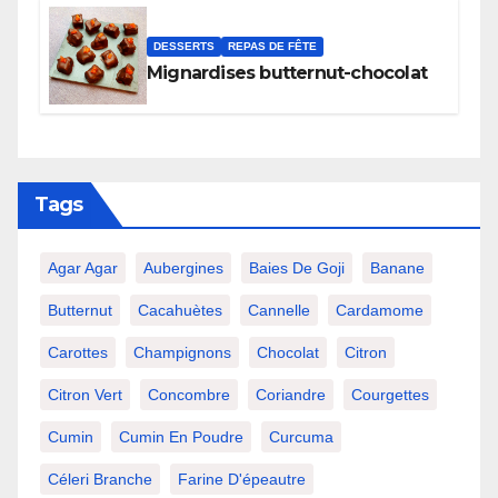
DESSERTS
REPAS DE FÊTE
Mignardises butternut-chocolat
Tags
Agar Agar
Aubergines
Baies De Goji
Banane
Butternut
Cacahuètes
Cannelle
Cardamome
Carottes
Champignons
Chocolat
Citron
Citron Vert
Concombre
Coriandre
Courgettes
Cumin
Cumin En Poudre
Curcuma
Céleri Branche
Farine D'épeautre