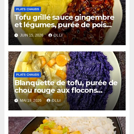
PLATS CHAUDS
Tofu grillé sauce gingembre
et légumes, purée de pois
chiches et côtes de chou-
JUIN 15, 2026
OLLI
fleur au miso
PLATS CHAUDS
Blanquette de tofu, purée de
chou rouge aux flocons
d’avoine
MAI 19, 2026
OLLI