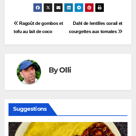
Navigation
Ragoût de gombos et
Dahl de lentilles corail et
tofu au lait de coco
courgettes aux tomates
de
l’article
By
Olli
Suggestions