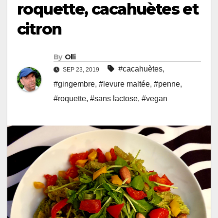
roquette, cacahuètes et
citron
By
Olli
#cacahuètes
,
SEP 23, 2019
#gingembre
,
#levure maltée
,
#penne
,
#roquette
,
#sans lactose
,
#vegan