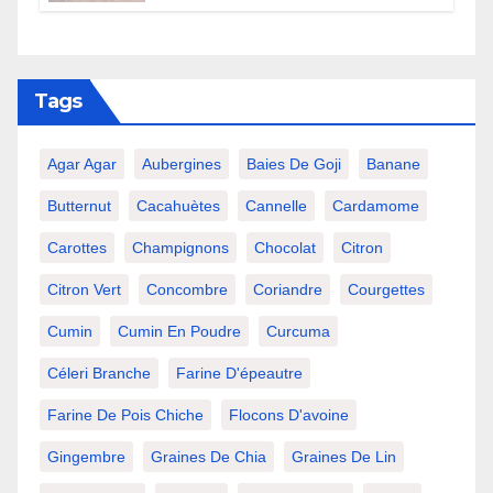
Tags
Agar Agar
Aubergines
Baies De Goji
Banane
Butternut
Cacahuètes
Cannelle
Cardamome
Carottes
Champignons
Chocolat
Citron
Citron Vert
Concombre
Coriandre
Courgettes
Cumin
Cumin En Poudre
Curcuma
Céleri Branche
Farine D'épeautre
Farine De Pois Chiche
Flocons D'avoine
Gingembre
Graines De Chia
Graines De Lin