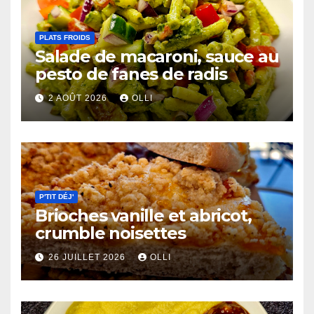
PLATS FROIDS
Salade de macaroni, sauce au
pesto de fanes de radis
2 AOÛT 2026
OLLI
P'TIT DÉJ'
Brioches vanille et abricot,
crumble noisettes
26 JUILLET 2026
OLLI