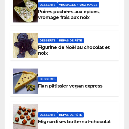
DESSERTS
VROMAGES / FAUX-MAGES
Poires pochées aux épices,
vromage frais aux noix
DESSERTS
REPAS DE FÊTE
Figurine de Noël au chocolat et
noix
DESSERTS
Flan pâtissier vegan express
DESSERTS
REPAS DE FÊTE
Mignardises butternut-chocolat