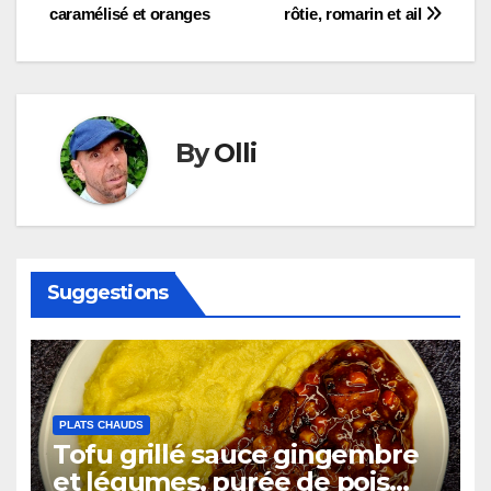
caramélisé et oranges
rôtie, romarin et ail
de
l’article
By
Olli
Suggestions
PLATS CHAUDS
Tofu grillé sauce gingembre
et légumes, purée de pois