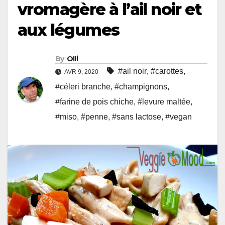
vromagère à l’ail noir et
aux légumes
By
Olli
#ail noir
,
#carottes
,
AVR 9, 2020
#céleri branche
,
#champignons
,
#farine de pois chiche
,
#levure maltée
,
#miso
,
#penne
,
#sans lactose
,
#vegan