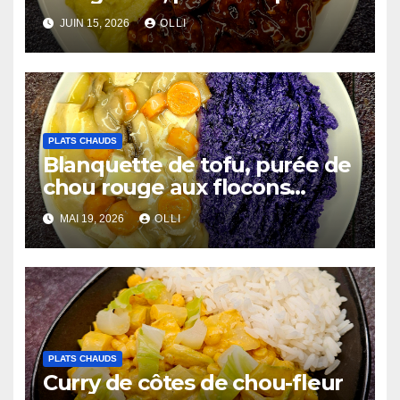
chiches et côtes de chou-
JUIN 15, 2026
OLLI
fleur au miso
PLATS CHAUDS
Blanquette de tofu, purée de
chou rouge aux flocons
d’avoine
MAI 19, 2026
OLLI
PLATS CHAUDS
Curry de côtes de chou-fleur