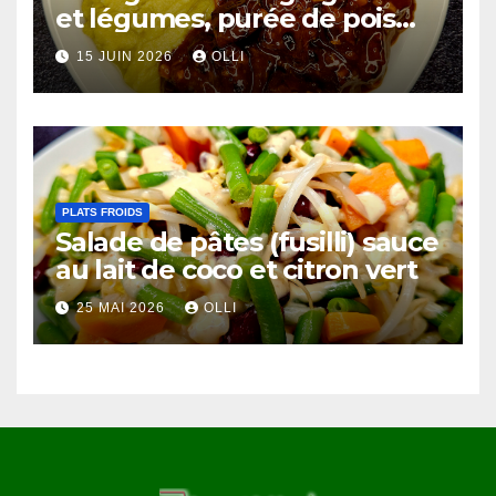
et légumes, purée de pois
chiches et côtes de chou-
15 JUIN 2026
OLLI
fleur au miso
PLATS FROIDS
Salade de pâtes (fusilli) sauce
au lait de coco et citron vert
25 MAI 2026
OLLI