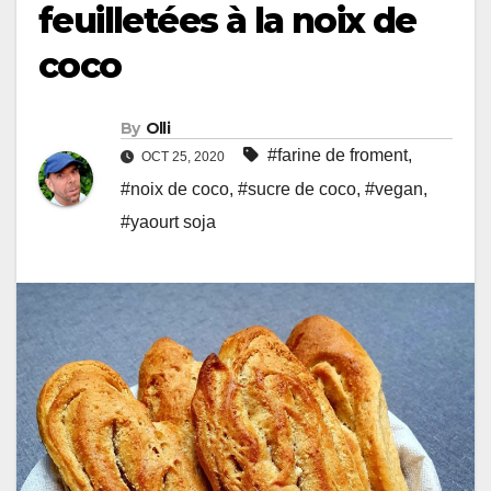
feuilletées à la noix de
coco
By
Olli
#farine de froment
,
OCT 25, 2020
#noix de coco
,
#sucre de coco
,
#vegan
,
#yaourt soja