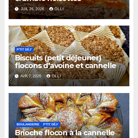
JUIL 26, 2026
OLLI
P'TIT DÉJ'
Biscuits (petit déjeuner)
flocons d’avoine et cannelle
AVR 7, 2026
OLLI
BOULANGERIE
P'TIT DÉJ'
Brioche flocon à la cannelle