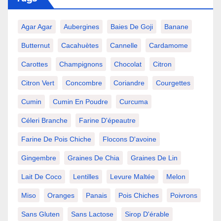
Agar Agar
Aubergines
Baies De Goji
Banane
Butternut
Cacahuètes
Cannelle
Cardamome
Carottes
Champignons
Chocolat
Citron
Citron Vert
Concombre
Coriandre
Courgettes
Cumin
Cumin En Poudre
Curcuma
Céleri Branche
Farine D'épeautre
Farine De Pois Chiche
Flocons D'avoine
Gingembre
Graines De Chia
Graines De Lin
Lait De Coco
Lentilles
Levure Maltée
Melon
Miso
Oranges
Panais
Pois Chiches
Poivrons
Sans Gluten
Sans Lactose
Sirop D'érable