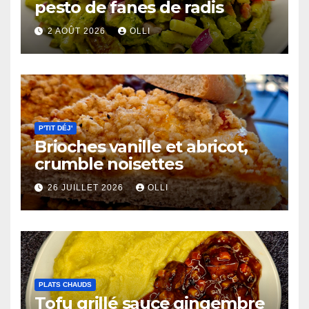
pesto de fanes de radis
2 AOÛT 2026
OLLI
P'TIT DÉJ'
Brioches vanille et abricot,
crumble noisettes
26 JUILLET 2026
OLLI
PLATS CHAUDS
Tofu grillé sauce gingembre