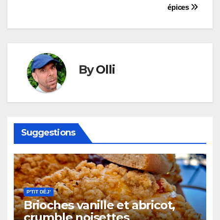
épices
de
l’article
By
Olli
Suggestions
P'TIT DÉJ'
Brioches vanille et abricot,
crumble noisettes