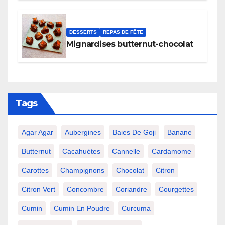
DESSERTS
REPAS DE FÊTE
Mignardises butternut-chocolat
Tags
Agar Agar
Aubergines
Baies De Goji
Banane
Butternut
Cacahuètes
Cannelle
Cardamome
Carottes
Champignons
Chocolat
Citron
Citron Vert
Concombre
Coriandre
Courgettes
Cumin
Cumin En Poudre
Curcuma