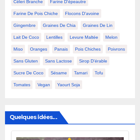
Céleri Branche
Farine D'épeautre
Farine De Pois Chiche
Flocons D'avoine
Gingembre
Graines De Chia
Graines De Lin
Lait De Coco
Lentilles
Levure Maltée
Melon
Miso
Oranges
Panais
Pois Chiches
Poivrons
Sans Gluten
Sans Lactose
Sirop D'érable
Sucre De Coco
Sésame
Tamari
Tofu
Tomates
Vegan
Yaourt Soja
Quelques idées…