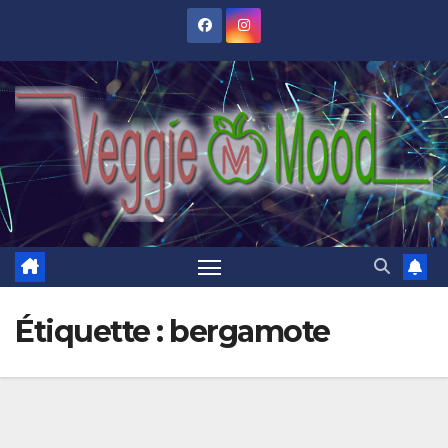
Skip
to
content
Étiquette :
bergamote