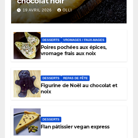
chocolat noir
19 AVRIL 2026
OLLI
DESSERTS
VROMAGES / FAUX-MAGES
Poires pochées aux épices,
vromage frais aux noix
DESSERTS
REPAS DE FÊTE
Figurine de Noël au chocolat et
noix
DESSERTS
Flan pâtissier vegan express