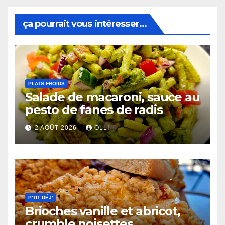
ça pourrait vous intéresser...
PLATS FROIDS
Salade de macaroni, sauce au
pesto de fanes de radis
2 AOÛT 2026
OLLI
P'TIT DÉJ'
Brioches vanille et abricot,
crumble noisettes