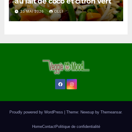
au lait de coco et citron vert
25 MAI 2026
OLLI
Proudly powered by WordPress
|
Theme: Newsup by
Themeansar
.
Home
Contact
Politique de confidentialité