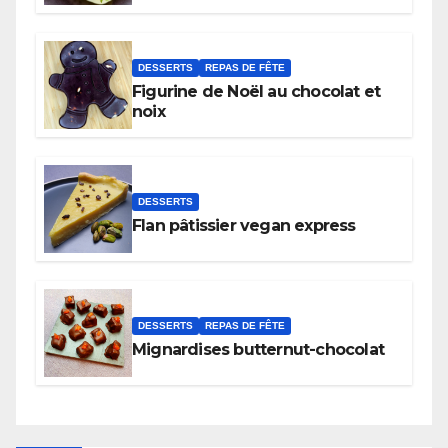
DESSERTS
REPAS DE FÊTE
Figurine de Noël au chocolat et
noix
DESSERTS
Flan pâtissier vegan express
DESSERTS
REPAS DE FÊTE
Mignardises butternut-chocolat