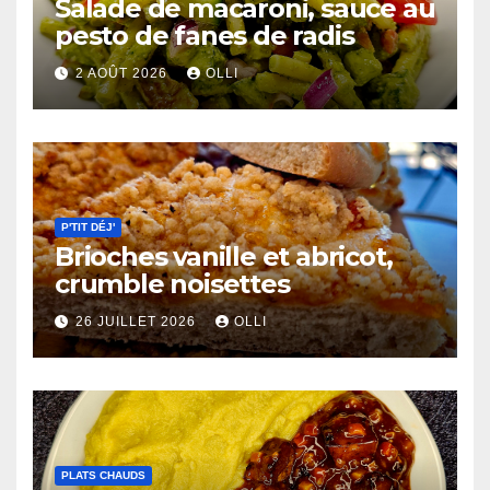
Salade de macaroni, sauce au
pesto de fanes de radis
2 AOÛT 2026
OLLI
P'TIT DÉJ'
Brioches vanille et abricot,
crumble noisettes
26 JUILLET 2026
OLLI
PLATS CHAUDS