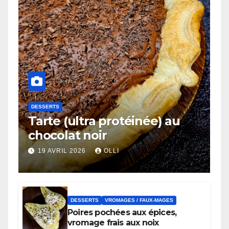
DESSERTS
Tarte (ultra protéinée) au
chocolat noir
19 AVRIL 2026
OLLI
DESSERTS
VROMAGES / FAUX-MAGES
Poires pochées aux épices,
vromage frais aux noix