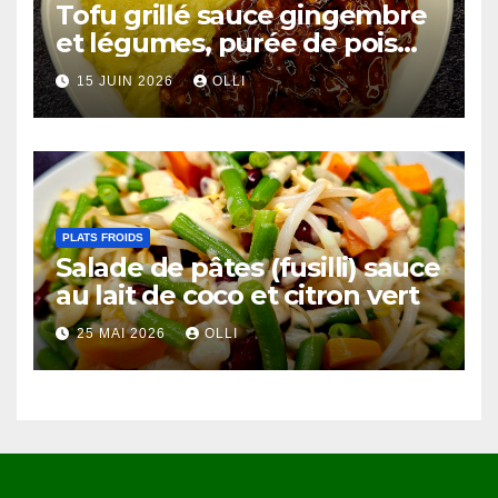
Tofu grillé sauce gingembre
et légumes, purée de pois
chiches et côtes de chou-
15 JUIN 2026
OLLI
fleur au miso
PLATS FROIDS
Salade de pâtes (fusilli) sauce
au lait de coco et citron vert
25 MAI 2026
OLLI