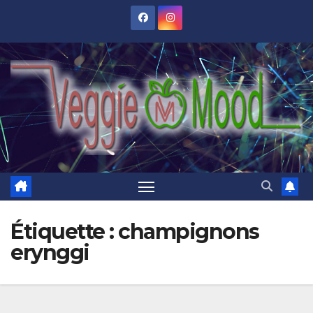
Skip
to
content
Étiquette :
champignons
erynggi