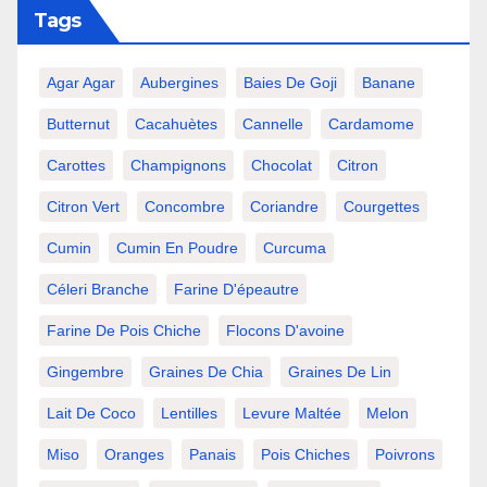
Tags
Agar Agar
Aubergines
Baies De Goji
Banane
Butternut
Cacahuètes
Cannelle
Cardamome
Carottes
Champignons
Chocolat
Citron
Citron Vert
Concombre
Coriandre
Courgettes
Cumin
Cumin En Poudre
Curcuma
Céleri Branche
Farine D'épeautre
Farine De Pois Chiche
Flocons D'avoine
Gingembre
Graines De Chia
Graines De Lin
Lait De Coco
Lentilles
Levure Maltée
Melon
Miso
Oranges
Panais
Pois Chiches
Poivrons