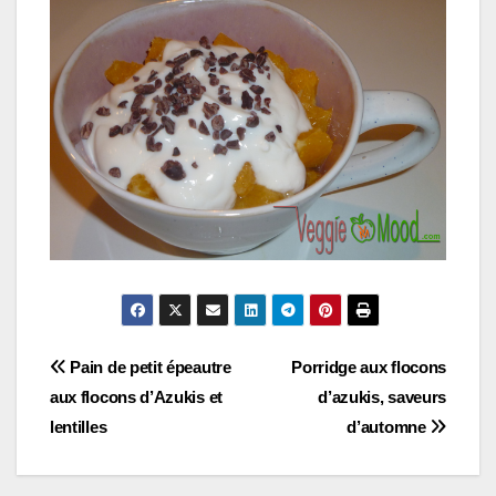
Navigation
Pain de petit épeautre
Porridge aux flocons
aux flocons d’Azukis et
d’azukis, saveurs
de
lentilles
d’automne
l’article