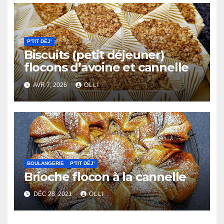
P'TIT DÉJ'
Biscuits (petit déjeuner)
flocons d’avoine et cannelle
AVR 7, 2026
OLLI
BOULANGERIE
P'TIT DÉJ'
Brioche flocon à la cannelle
DÉC 28, 2021
OLLI