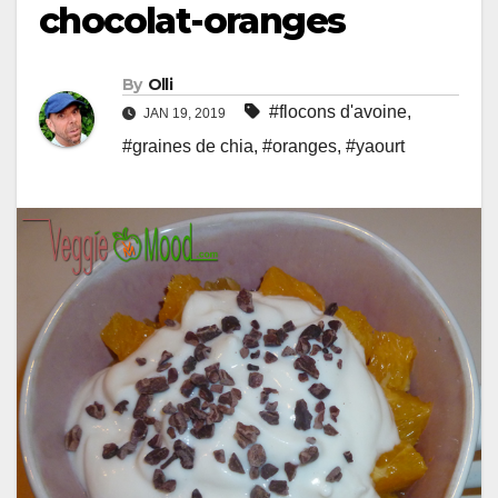
chocolat-oranges
By
Olli
#flocons d'avoine
,
JAN 19, 2019
#graines de chia
,
#oranges
,
#yaourt