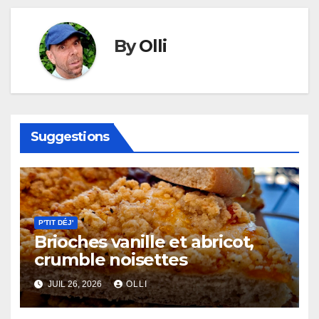
By
Olli
Suggestions
P'TIT DÉJ'
Brioches vanille et abricot,
crumble noisettes
JUIL 26, 2026
OLLI