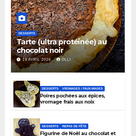
DESSERTS
Tarte (ultra protéinée) au
chocolat noir
19 AVRIL 2026
OLLI
DESSERTS
VROMAGES / FAUX-MAGES
Poires pochées aux épices,
vromage frais aux noix
DESSERTS
REPAS DE FÊTE
Figurine de Noël au chocolat et