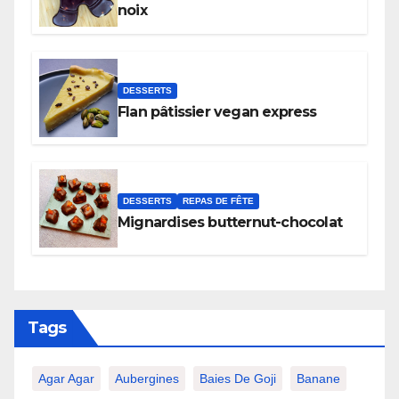
noix
DESSERTS
Flan pâtissier vegan express
DESSERTS
REPAS DE FÊTE
Mignardises butternut-chocolat
Tags
Agar Agar
Aubergines
Baies De Goji
Banane