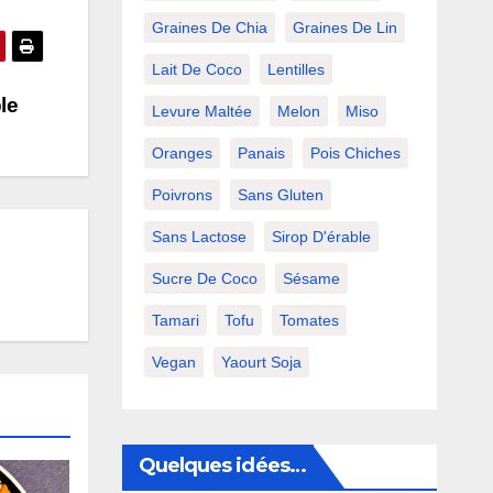
Graines De Chia
Graines De Lin
Lait De Coco
Lentilles
le
Levure Maltée
Melon
Miso
Oranges
Panais
Pois Chiches
Poivrons
Sans Gluten
Sans Lactose
Sirop D'érable
Sucre De Coco
Sésame
Tamari
Tofu
Tomates
Vegan
Yaourt Soja
Quelques idées…