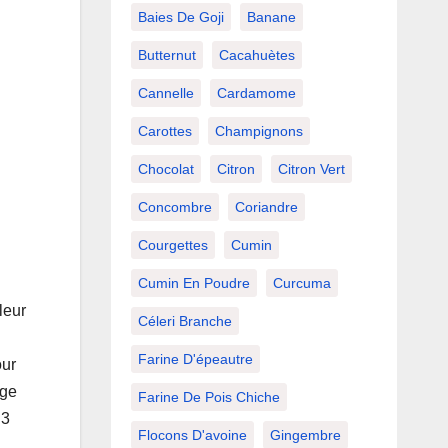
Baies De Goji
Banane
Butternut
Cacahuètes
Cannelle
Cardamome
Carottes
Champignons
Chocolat
Citron
Citron Vert
Concombre
Coriandre
Courgettes
Cumin
Cumin En Poudre
Curcuma
leur
Céleri Branche
Farine D'épeautre
our
age
Farine De Pois Chiche
 3
Flocons D'avoine
Gingembre