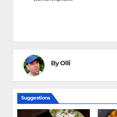
Navigation
de
l’article
By
Olli
Suggestions