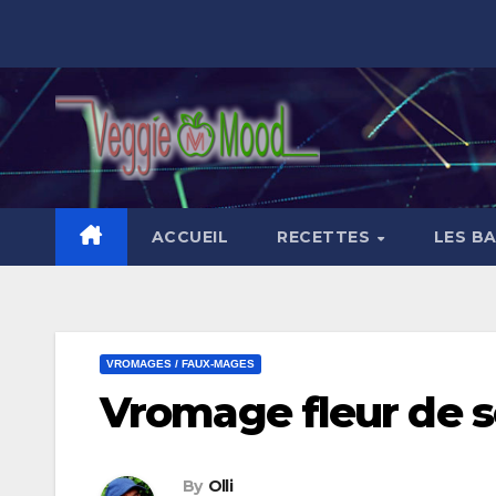
Skip
to
content
ACCUEIL
RECETTES
LES B
VROMAGES / FAUX-MAGES
Vromage fleur de s
By
Olli