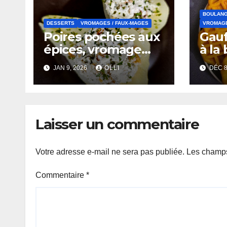
BOULANG
DESSERTS
VROMAGES / FAUX-MAGES
VROMAGE
Poires pochées aux
Gauf
épices, vromage
à la
frais aux noix
JAN 9, 2026
OLLI
DÉC 8
Laisser un commentaire
Votre adresse e-mail ne sera pas publiée.
Les champs
Commentaire
*