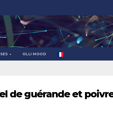
ASES
OLLI MOOD
el de guérande et poivr