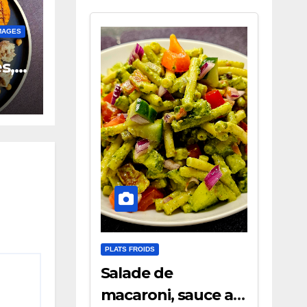
MAGES
s,
PLATS FROIDS
Salade de
macaroni, sauce au