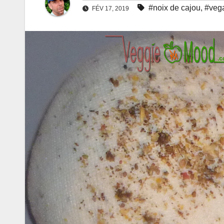
#noix de cajou
,
#veg
FÉV 17, 2019