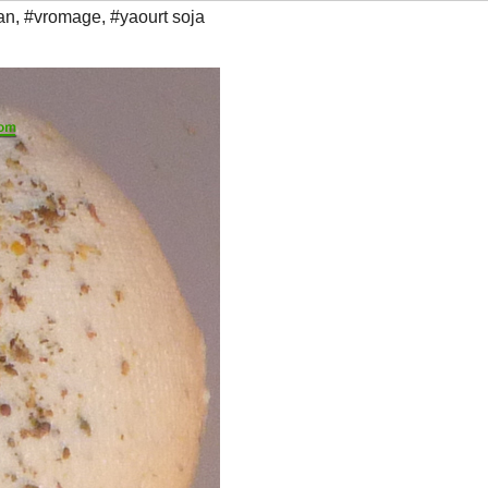
an
,
#vromage
,
#yaourt soja