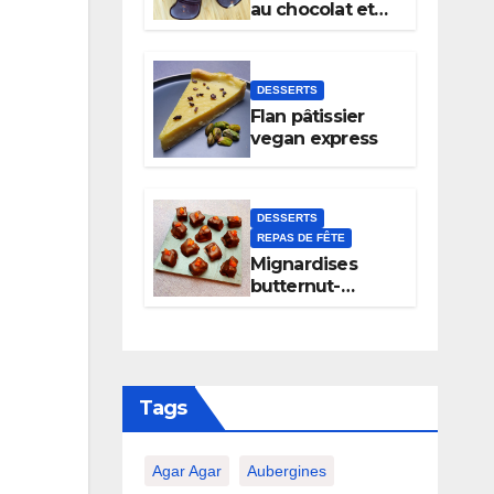
au chocolat et
noix
DESSERTS
Flan pâtissier
vegan express
DESSERTS
REPAS DE FÊTE
Mignardises
butternut-
chocolat
Tags
Agar Agar
Aubergines