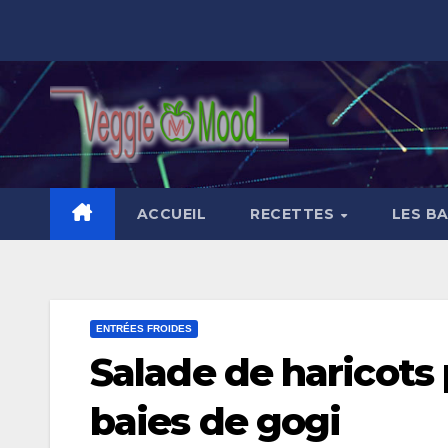
Skip
to
content
ACCUEIL
RECETTES
LES B
ENTRÉES FROIDES
Salade de haricots 
baies de gogi