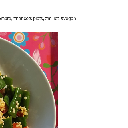
embre
,
#haricots plats
,
#millet
,
#vegan