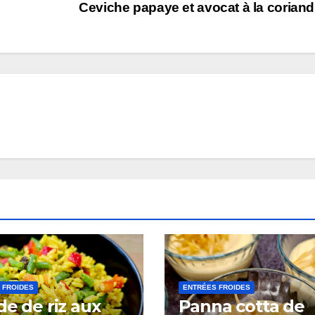
Ceviche papaye et avocat à la corian
 FROIDES
ENTRÉES FROIDES
de de riz aux
Panna cotta de