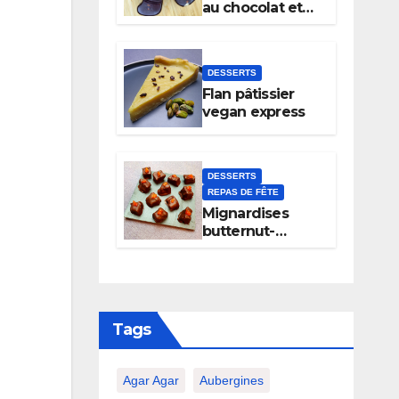
au chocolat et
noix
DESSERTS
Flan pâtissier
vegan express
DESSERTS
REPAS DE FÊTE
Mignardises
butternut-
chocolat
Tags
Agar Agar
Aubergines