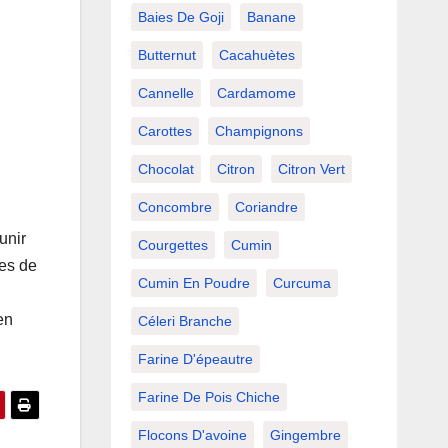
Baies De Goji
Banane
Butternut
Cacahuètes
Cannelle
Cardamome
Carottes
Champignons
Chocolat
Citron
Citron Vert
Concombre
Coriandre
unir
Courgettes
Cumin
nes de
Cumin En Poudre
Curcuma
en
Céleri Branche
Farine D'épeautre
Farine De Pois Chiche
Flocons D'avoine
Gingembre