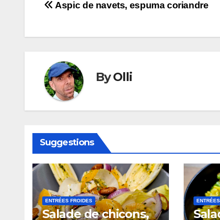
Navigation
Aspic de navets, espuma coriandre
de
l’article
By
Olli
Suggestions
ENTRÉES FROIDES
ENTRÉES
Salade de chicons,
Sala