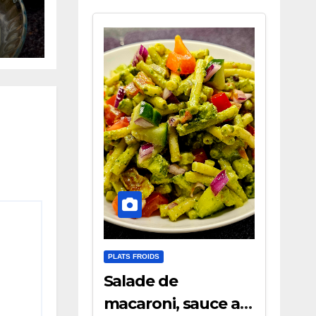
cots
ts
PLATS FROIDS
Salade de
macaroni, sauce au