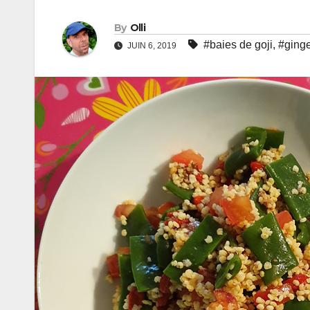
By
Olli
#baies de goji
,
#ging
JUIN 6, 2019