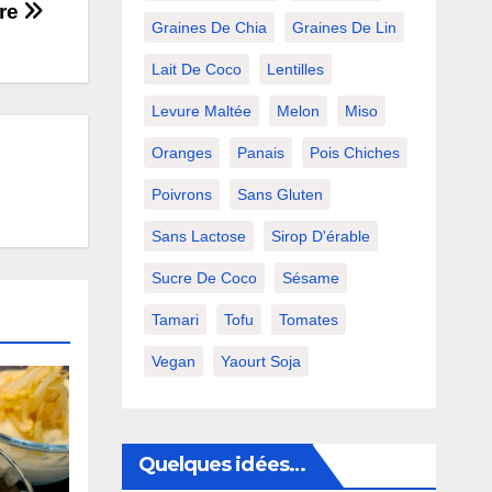
dre
Graines De Chia
Graines De Lin
Lait De Coco
Lentilles
Levure Maltée
Melon
Miso
Oranges
Panais
Pois Chiches
Poivrons
Sans Gluten
Sans Lactose
Sirop D'érable
Sucre De Coco
Sésame
Tamari
Tofu
Tomates
Vegan
Yaourt Soja
Quelques idées…