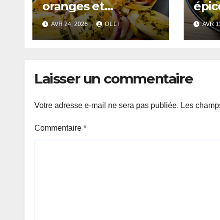
oranges et
épic
amandes
AVR 24, 2026
OLLI
AVR 1
Laisser un commentaire
Votre adresse e-mail ne sera pas publiée.
Les champs
Commentaire
*