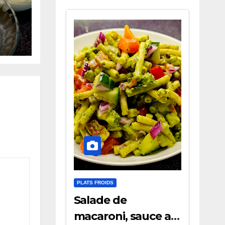
cots
ts
PLATS FROIDS
Salade de
macaroni, sauce au