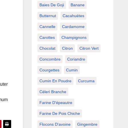
Baies De Goji
Banane
Butternut
Cacahuètes
Cannelle
Cardamome
Carottes
Champignons
Chocolat
Citron
Citron Vert
Concombre
Coriandre
Courgettes
Cumin
Cumin En Poudre
Curcuma
outer
Céleri Branche
imum
Farine D'épeautre
Farine De Pois Chiche
Flocons D'avoine
Gingembre