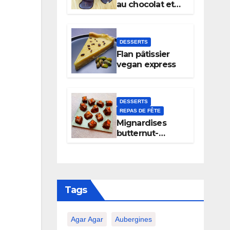
au chocolat et
noix
DESSERTS
Flan pâtissier
vegan express
DESSERTS
REPAS DE FÊTE
Mignardises
butternut-
chocolat
Tags
Agar Agar
Aubergines