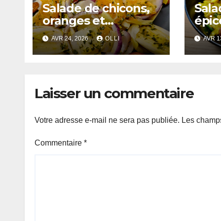
Salade de chicons,
Sala
oranges et
épic
amandes
AVR 24, 2026
OLLI
AVR 1
Laisser un commentaire
Votre adresse e-mail ne sera pas publiée.
Les champs
Commentaire
*