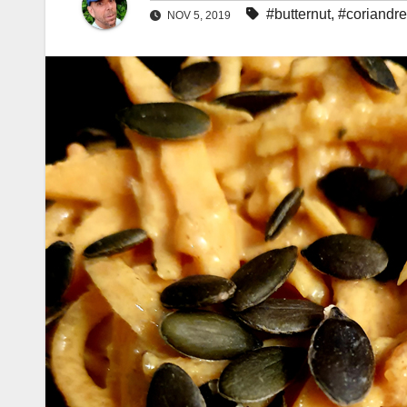
#butternut
,
#coriandre
NOV 5, 2019