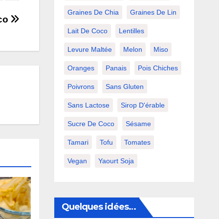
Graines De Chia
Graines De Lin
oco
Lait De Coco
Lentilles
Levure Maltée
Melon
Miso
Oranges
Panais
Pois Chiches
Poivrons
Sans Gluten
Sans Lactose
Sirop D'érable
Sucre De Coco
Sésame
Tamari
Tofu
Tomates
Vegan
Yaourt Soja
Quelques idées…