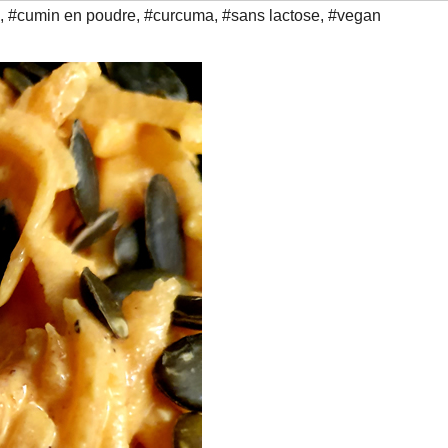
,
#cumin en poudre
,
#curcuma
,
#sans lactose
,
#vegan