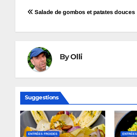
Navigation
Salade de gombos et patates douces
de
l’article
By
Olli
Suggestions
ENTRÉES FROIDES
ENTRÉES