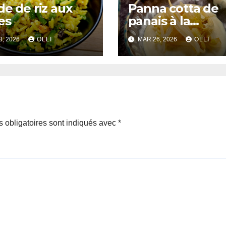
de de riz aux
Panna cotta de
es
panais à la
citronnelle et
3, 2026
OLLI
MAR 26, 2026
OLLI
pousses de hari
mungo croquan
au gingembre
 obligatoires sont indiqués avec
*