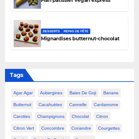
Flan pâtissier vegan express
DESSERTS
REPAS DE FÊTE
Mignardises butternut-chocolat
Tags
Agar Agar
Aubergines
Baies De Goji
Banane
Butternut
Cacahuètes
Cannelle
Cardamome
Carottes
Champignons
Chocolat
Citron
Citron Vert
Concombre
Coriandre
Courgettes