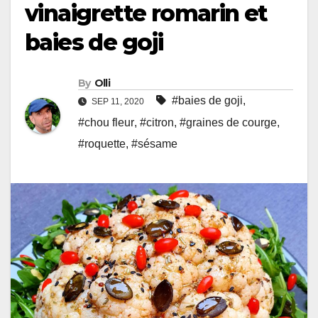
vinaigrette romarin et
baies de goji
By
Olli
#baies de goji
,
SEP 11, 2020
#chou fleur
,
#citron
,
#graines de courge
,
#roquette
,
#sésame