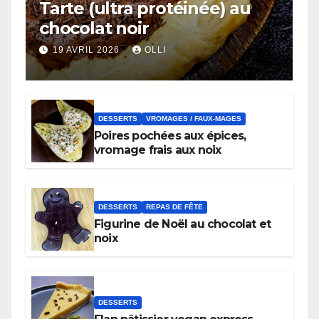
Tarte (ultra protéinée) au
chocolat noir
19 AVRIL 2026
OLLI
DESSERTS
VROMAGES / FAUX-MAGES
Poires pochées aux épices,
vromage frais aux noix
DESSERTS
REPAS DE FÊTE
Figurine de Noël au chocolat et
noix
DESSERTS