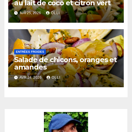
au lait de coco et citron vert
MAI 25, 2026
OLLI
ENTRÉES FROIDES
Salade de chicons, oranges et
amandes
AVR 24, 2026
OLLI