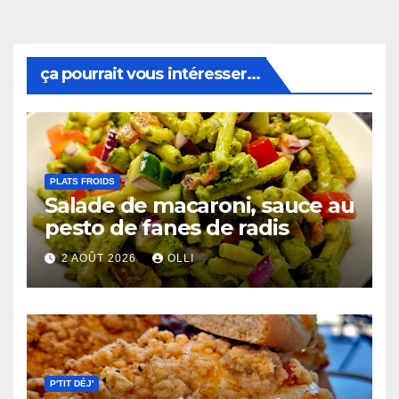
ça pourrait vous intéresser...
PLATS FROIDS
Salade de macaroni, sauce au
pesto de fanes de radis
2 AOÛT 2026
OLLI
P'TIT DÉJ'