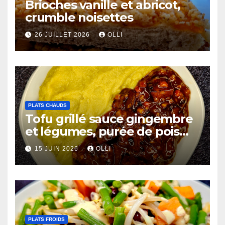
Brioches vanille et abricot,
crumble noisettes
26 JUILLET 2026
OLLI
PLATS CHAUDS
Tofu grillé sauce gingembre
et légumes, purée de pois
chiches et côtes de chou-
15 JUIN 2026
OLLI
fleur au miso
PLATS FROIDS