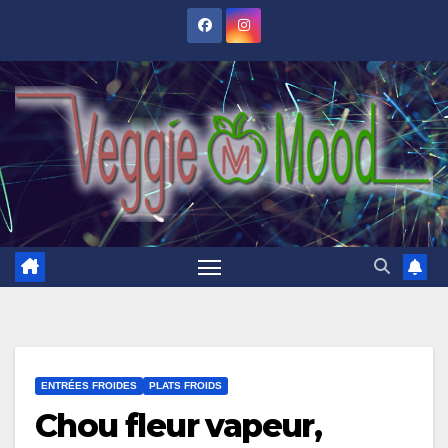
Skip
to
content
ENTRÉES FROIDES
PLATS FROIDS
Chou fleur vapeur,