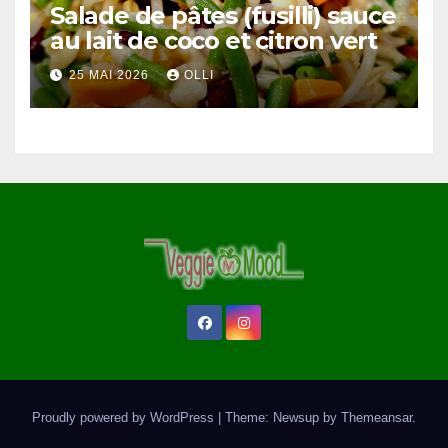
Salade de pâtes (fusilli) sauce
au lait de coco et citron vert
25 MAI 2026
OLLI
Proudly powered by WordPress
|
Theme: Newsup by
Themeansar
.