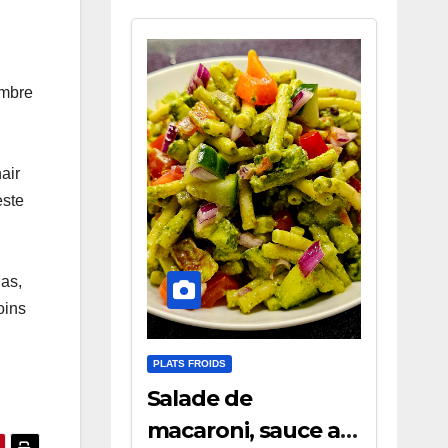
embre
air
este
nas,
oins
PLATS FROIDS
Salade de
macaroni, sauce au