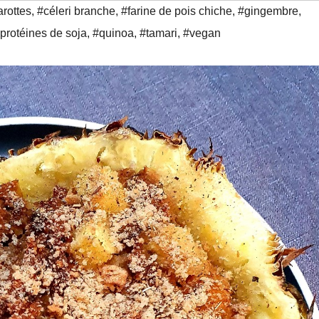
arottes
,
#céleri branche
,
#farine de pois chiche
,
#gingembre
,
protéines de soja
,
#quinoa
,
#tamari
,
#vegan