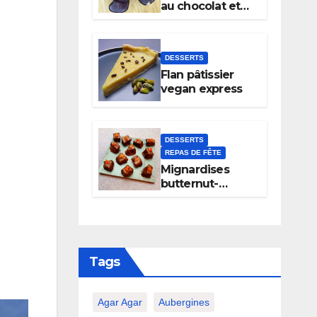
au chocolat et
noix
DESSERTS
Flan pâtissier
vegan express
DESSERTS
REPAS DE FÊTE
Mignardises
butternut-
chocolat
Tags
Agar Agar
Aubergines