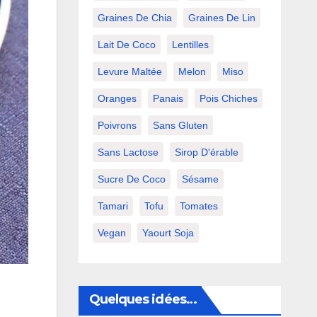
Graines De Chia
Graines De Lin
Lait De Coco
Lentilles
Levure Maltée
Melon
Miso
Oranges
Panais
Pois Chiches
Poivrons
Sans Gluten
Sans Lactose
Sirop D'érable
Sucre De Coco
Sésame
Tamari
Tofu
Tomates
Vegan
Yaourt Soja
Quelques idées…