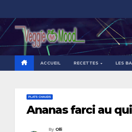
Skip
to
content
ACCUEIL
RECETTES
LES B
PLATS CHAUDS
Ananas farci au qu
By
Olli