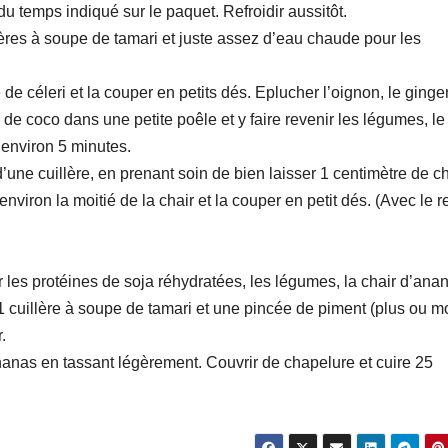
 du temps indiqué sur le paquet. Refroidir aussitôt.
lères à soupe de tamari et juste assez d’eau chaude pour les
e de céleri et la couper en petits dés. Eplucher l’oignon, le ging
ile de coco dans une petite poêle et y faire revenir les légumes, le
 environ 5 minutes.
’une cuillère, en prenant soin de bien laisser 1 centimètre de ch
viron la moitié de la chair et la couper en petit dés. (Avec le r
 les protéines de soja réhydratées, les légumes, la chair d’ana
, 1 cuillère à soupe de tamari et une pincée de piment (plus ou m
.
nanas en tassant légèrement. Couvrir de chapelure et cuire 25