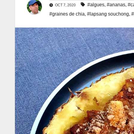
#algues
,
#ananas
,
#c
OCT 7, 2020
#graines de chia
,
#lapsang souchong
,
#