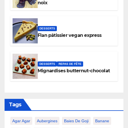
noix
DESSERTS
Flan pâtissier vegan express
DESSERTS
REPAS DE FÊTE
Mignardises butternut-chocolat
Tags
Agar Agar
Aubergines
Baies De Goji
Banane