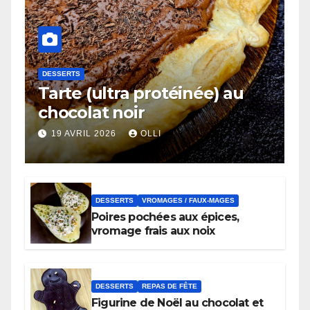
DESSERTS
Tarte (ultra protéinée) au
chocolat noir
19 AVRIL 2026
OLLI
DESSERTS
VROMAGES / FAUX-MAGES
Poires pochées aux épices,
vromage frais aux noix
DESSERTS
REPAS DE FÊTE
Figurine de Noël au chocolat et