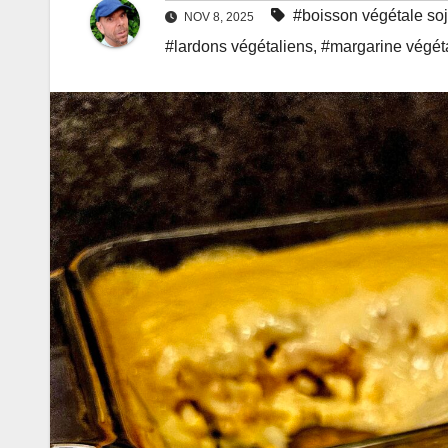
#boisson végétale so
NOV 8, 2025
#lardons végétaliens
,
#margarine végét