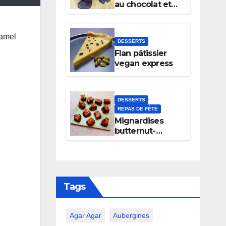
au chocolat et
noix
hamel
DESSERTS
Flan pâtissier
vegan express
DESSERTS
REPAS DE FÊTE
Mignardises
butternut-
chocolat
Tags
Agar Agar
Aubergines