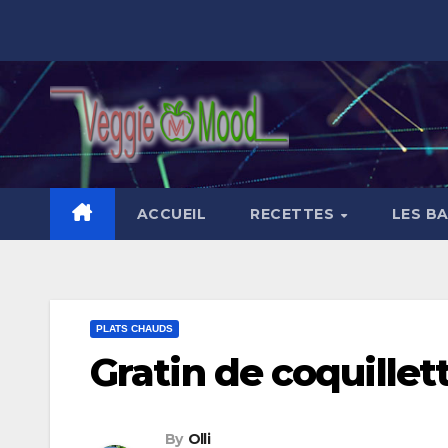
Skip
to
content
ACCUEIL
RECETTES
LES B
PLATS CHAUDS
Gratin de coquillet
By
Olli