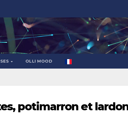
ASES
OLLI MOOD
tes, potimarron et lardo