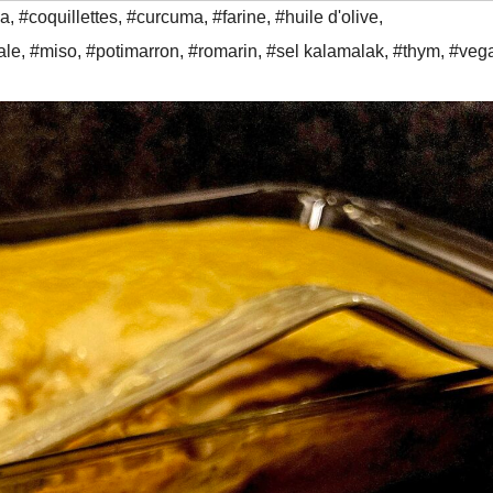
ja
,
#coquillettes
,
#curcuma
,
#farine
,
#huile d'olive
,
ale
,
#miso
,
#potimarron
,
#romarin
,
#sel kalamalak
,
#thym
,
#veg