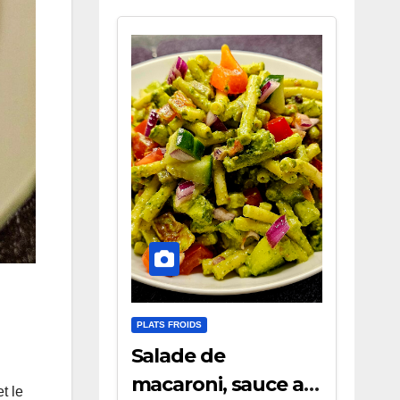
PLATS FROIDS
Salade de
macaroni, sauce au
t le