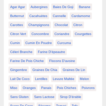
Agar Agar
Aubergines
Baies De Goji
Banane
Butternut
Cacahuètes
Cannelle
Cardamome
Carottes
Champignons
Chocolat
Citron
Citron Vert
Concombre
Coriandre
Courgettes
Cumin
Cumin En Poudre
Curcuma
Céleri Branche
Farine D'épeautre
Farine De Pois Chiche
Flocons D'avoine
Gingembre
Graines De Chia
Graines De Lin
Lait De Coco
Lentilles
Levure Maltée
Melon
Miso
Oranges
Panais
Pois Chiches
Poivrons
Sans Gluten
Sans Lactose
Sirop D'érable
Sucre De Coco
Sésame
Tamari
Tofu