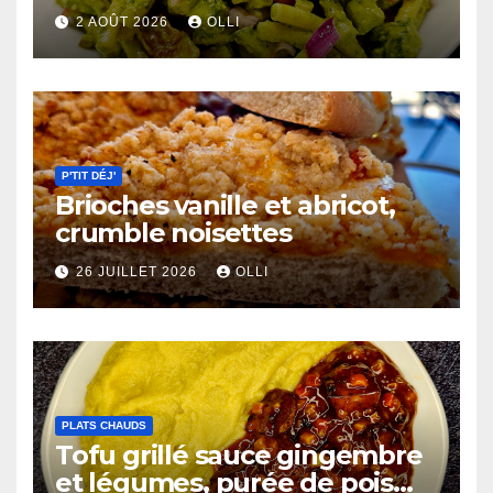
2 AOÛT 2026
OLLI
P'TIT DÉJ'
Brioches vanille et abricot,
crumble noisettes
26 JUILLET 2026
OLLI
PLATS CHAUDS
Tofu grillé sauce gingembre
et légumes, purée de pois