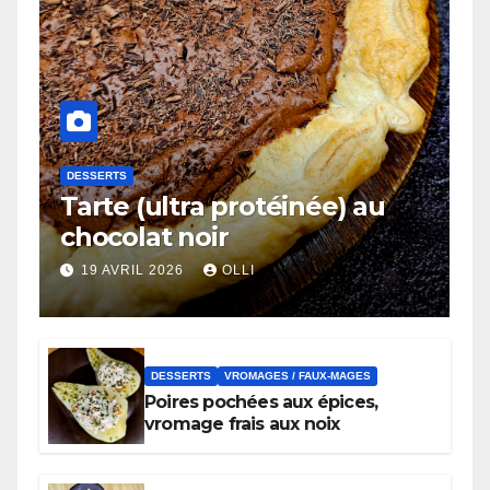
DESSERTS
Tarte (ultra protéinée) au
chocolat noir
19 AVRIL 2026
OLLI
DESSERTS
VROMAGES / FAUX-MAGES
Poires pochées aux épices,
vromage frais aux noix