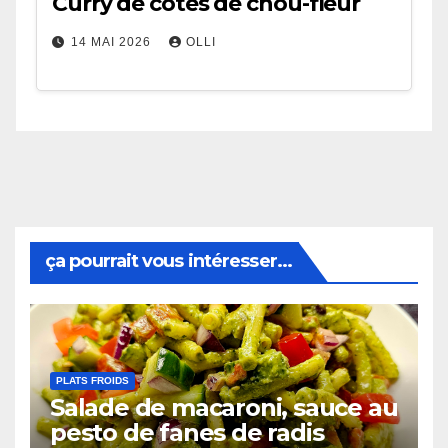
Curry de côtes de chou-fleur
14 MAI 2026
OLLI
ça pourrait vous intéresser...
PLATS FROIDS
Salade de macaroni, sauce au
pesto de fanes de radis