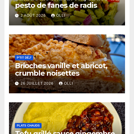
pesto de fanes de radis
2 AOÛT 2026
OLLI
P'TIT DÉJ'
Brioches vanille et abricot,
crumble noisettes
26 JUILLET 2026
OLLI
PLATS CHAUDS
Tofu grillé sauce gingembre