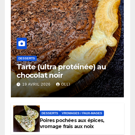
DESSERTS
Tarte (ultra protéinée) au
chocolat noir
19 AVRIL 2026
OLLI
DESSERTS
VROMAGES / FAUX-MAGES
Poires pochées aux épices,
vromage frais aux noix