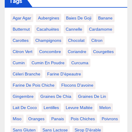
Tags
Agar Agar
Aubergines
Baies De Goji
Banane
Butternut
Cacahuètes
Cannelle
Cardamome
Carottes
Champignons
Chocolat
Citron
Citron Vert
Concombre
Coriandre
Courgettes
Cumin
Cumin En Poudre
Curcuma
Céleri Branche
Farine D'épeautre
Farine De Pois Chiche
Flocons D'avoine
Gingembre
Graines De Chia
Graines De Lin
Lait De Coco
Lentilles
Levure Maltée
Melon
Miso
Oranges
Panais
Pois Chiches
Poivrons
Sans Gluten
Sans Lactose
Sirop D'érable