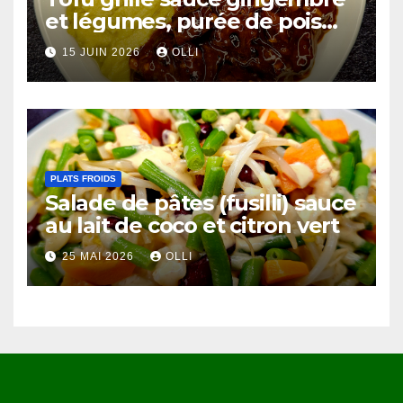
et légumes, purée de pois
chiches et côtes de chou-
15 JUIN 2026
OLLI
fleur au miso
PLATS FROIDS
Salade de pâtes (fusilli) sauce
au lait de coco et citron vert
25 MAI 2026
OLLI